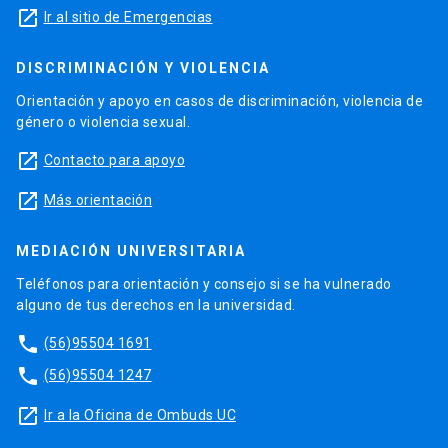
launch
Ir al sitio de Emergencias
DISCRIMINACIÓN Y VIOLENCIA
Orientación y apoyo en casos de discriminación, violencia de
género o violencia sexual.
launch
Contacto para apoyo
launch
Más orientación
MEDIACIÓN UNIVERSITARIA
Teléfonos para orientación y consejo si se ha vulnerado
alguno de tus derechos en la universidad.
phone
(56)95504 1691
phone
(56)95504 1247
launch
Ir a la Oficina de Ombuds UC