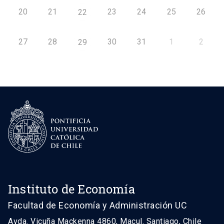
20
21
23
24
25
26
22
27
28
30
31
1
2
29
Instituto de Economía
Facultad de Economía y Administración UC
Avda. Vicuña Mackenna 4860, Macul. Santiago, Chile