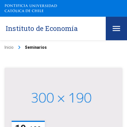
Instituto de Economía
keyboard_arrow_right
Inicio
Seminarios