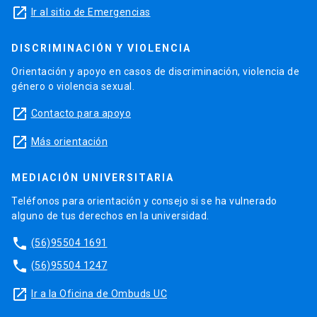
launch
Ir al sitio de Emergencias
DISCRIMINACIÓN Y VIOLENCIA
Orientación y apoyo en casos de discriminación, violencia de
género o violencia sexual.
launch
Contacto para apoyo
launch
Más orientación
MEDIACIÓN UNIVERSITARIA
Teléfonos para orientación y consejo si se ha vulnerado
alguno de tus derechos en la universidad.
phone
(56)95504 1691
phone
(56)95504 1247
launch
Ir a la Oficina de Ombuds UC