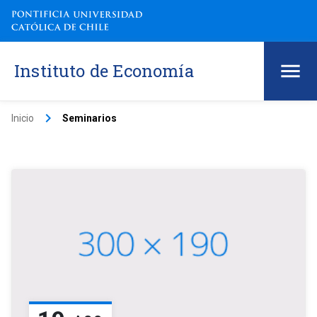
Instituto de Economía
keyboard_arrow_right
Inicio
Seminarios