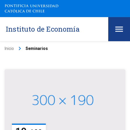
Instituto de Economía
keyboard_arrow_right
Inicio
Seminarios