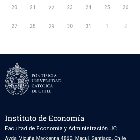
20
21
23
24
25
26
22
27
28
30
31
1
2
29
Instituto de Economía
Facultad de Economía y Administración UC
Avda. Vicuña Mackenna 4860, Macul. Santiago, Chile