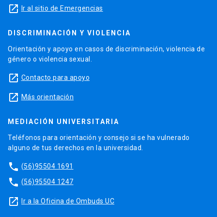
launch
Ir al sitio de Emergencias
DISCRIMINACIÓN Y VIOLENCIA
Orientación y apoyo en casos de discriminación, violencia de
género o violencia sexual.
launch
Contacto para apoyo
launch
Más orientación
MEDIACIÓN UNIVERSITARIA
Teléfonos para orientación y consejo si se ha vulnerado
alguno de tus derechos en la universidad.
phone
(56)95504 1691
phone
(56)95504 1247
launch
Ir a la Oficina de Ombuds UC