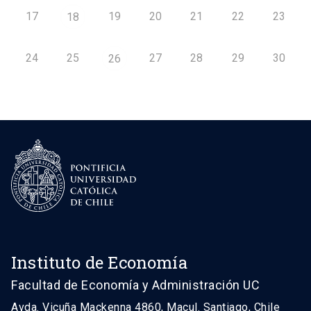
17
19
20
21
22
23
18
24
25
27
28
29
30
26
Instituto de Economía
Facultad de Economía y Administración UC
Avda. Vicuña Mackenna 4860, Macul. Santiago, Chile