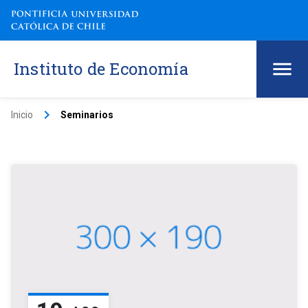
Instituto de Economía
keyboard_arrow_right
Inicio
Seminarios