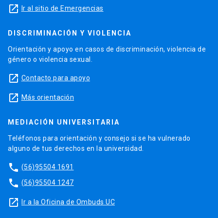
launch
Ir al sitio de Emergencias
DISCRIMINACIÓN Y VIOLENCIA
Orientación y apoyo en casos de discriminación, violencia de
género o violencia sexual.
launch
Contacto para apoyo
launch
Más orientación
MEDIACIÓN UNIVERSITARIA
Teléfonos para orientación y consejo si se ha vulnerado
alguno de tus derechos en la universidad.
phone
(56)95504 1691
phone
(56)95504 1247
launch
Ir a la Oficina de Ombuds UC