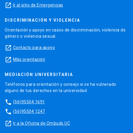
launch
Ir al sitio de Emergencias
DISCRIMINACIÓN Y VIOLENCIA
Orientación y apoyo en casos de discriminación, violencia de
género o violencia sexual.
launch
Contacto para apoyo
launch
Más orientación
MEDIACIÓN UNIVERSITARIA
Teléfonos para orientación y consejo si se ha vulnerado
alguno de tus derechos en la universidad.
phone
(56)95504 1691
phone
(56)95504 1247
launch
Ir a la Oficina de Ombuds UC