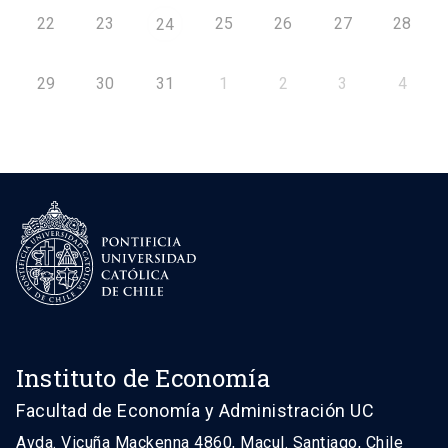
22
23
25
26
27
28
24
29
30
31
1
2
3
4
Instituto de Economía
Facultad de Economía y Administración UC
Avda. Vicuña Mackenna 4860, Macul. Santiago, Chile