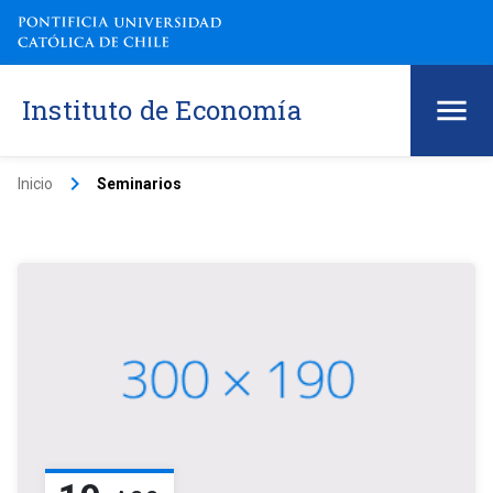
Instituto de Economía
keyboard_arrow_right
Inicio
Seminarios