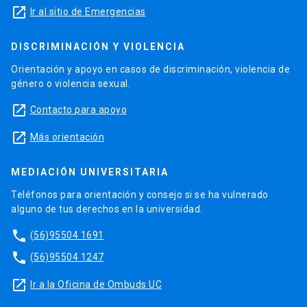
launch
Ir al sitio de Emergencias
DISCRIMINACIÓN Y VIOLENCIA
Orientación y apoyo en casos de discriminación, violencia de
género o violencia sexual.
launch
Contacto para apoyo
launch
Más orientación
MEDIACIÓN UNIVERSITARIA
Teléfonos para orientación y consejo si se ha vulnerado
alguno de tus derechos en la universidad.
phone
(56)95504 1691
phone
(56)95504 1247
launch
Ir a la Oficina de Ombuds UC