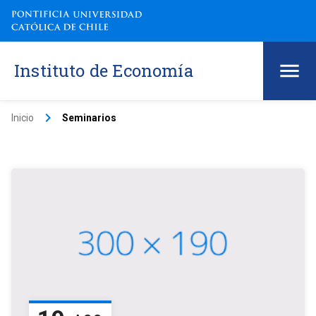
Instituto de Economía
keyboard_arrow_right
Inicio
Seminarios