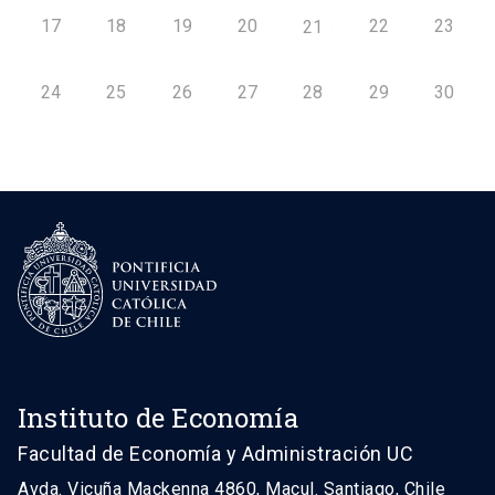
17
18
19
20
22
23
21
24
25
26
27
28
29
30
Instituto de Economía
Facultad de Economía y Administración UC
Avda. Vicuña Mackenna 4860, Macul. Santiago, Chile