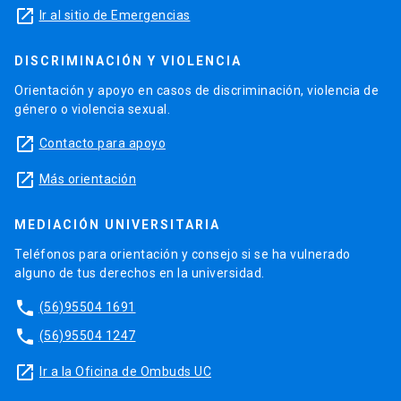
launch
Ir al sitio de Emergencias
DISCRIMINACIÓN Y VIOLENCIA
Orientación y apoyo en casos de discriminación, violencia de
género o violencia sexual.
launch
Contacto para apoyo
launch
Más orientación
MEDIACIÓN UNIVERSITARIA
Teléfonos para orientación y consejo si se ha vulnerado
alguno de tus derechos en la universidad.
phone
(56)95504 1691
phone
(56)95504 1247
launch
Ir a la Oficina de Ombuds UC