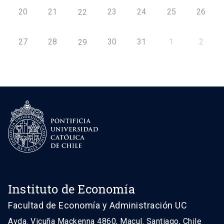
20
21
23
24
25
26
22
27
28
30
31
1
2
29
Instituto de Economía
Facultad de Economía y Administración UC
Avda. Vicuña Mackenna 4860, Macul. Santiago, Chile