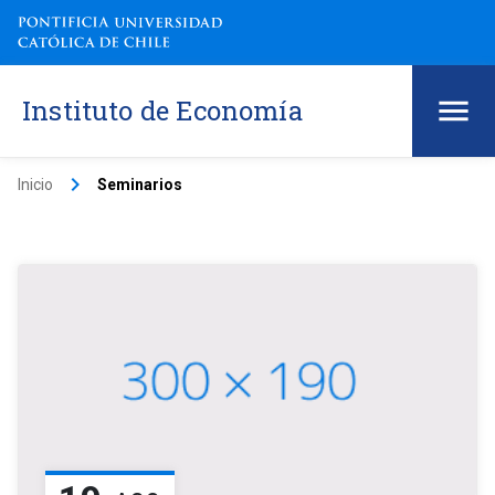
Instituto de Economía
keyboard_arrow_right
Inicio
Seminarios