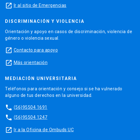
launch
Ir al sitio de Emergencias
DISCRIMINACIÓN Y VIOLENCIA
Orientación y apoyo en casos de discriminación, violencia de
género o violencia sexual.
launch
Contacto para apoyo
launch
Más orientación
MEDIACIÓN UNIVERSITARIA
Teléfonos para orientación y consejo si se ha vulnerado
alguno de tus derechos en la universidad.
phone
(56)95504 1691
phone
(56)95504 1247
launch
Ir a la Oficina de Ombuds UC