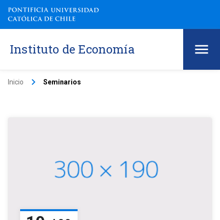
Instituto de Economía
keyboard_arrow_right
Inicio
Seminarios