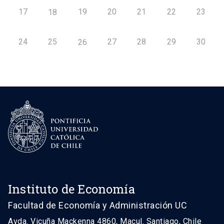
17
19
20
21
22
23
18
24
25
27
28
29
30
26
Instituto de Economía
Facultad de Economía y Administración UC
Avda. Vicuña Mackenna 4860, Macul. Santiago, Chile