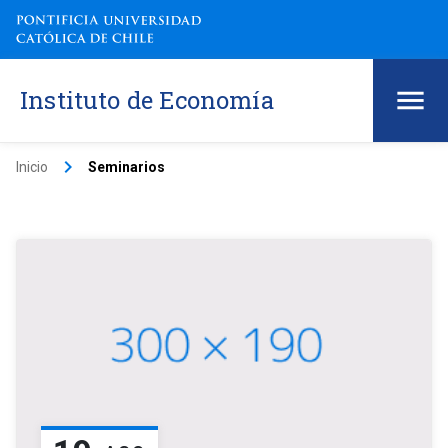
Instituto de Economía
keyboard_arrow_right
Inicio
Seminarios