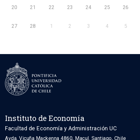
20
21
22
23
24
25
26
27
28
1
2
3
4
5
Instituto de Economía
Facultad de Economía y Administración UC
Avda. Vicuña Mackenna 4860, Macul. Santiago, Chile