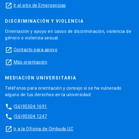
launch
Ir al sitio de Emergencias
DISCRIMINACIÓN Y VIOLENCIA
Orientación y apoyo en casos de discriminación, violencia de
género o violencia sexual.
launch
Contacto para apoyo
launch
Más orientación
MEDIACIÓN UNIVERSITARIA
Teléfonos para orientación y consejo si se ha vulnerado
alguno de tus derechos en la universidad.
phone
(56)95504 1691
phone
(56)95504 1247
launch
Ir a la Oficina de Ombuds UC