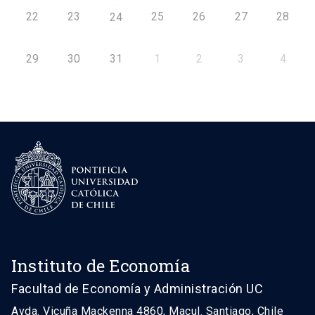
22
23
25
26
27
28
24
29
30
31
1
2
3
4
Instituto de Economía
Facultad de Economía y Administración UC
Avda. Vicuña Mackenna 4860, Macul. Santiago, Chile