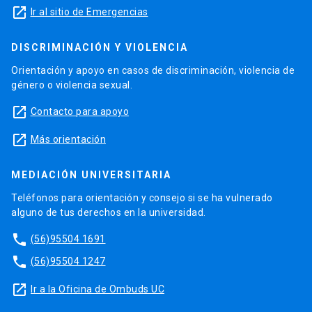
launch
Ir al sitio de Emergencias
DISCRIMINACIÓN Y VIOLENCIA
Orientación y apoyo en casos de discriminación, violencia de
género o violencia sexual.
launch
Contacto para apoyo
launch
Más orientación
MEDIACIÓN UNIVERSITARIA
Teléfonos para orientación y consejo si se ha vulnerado
alguno de tus derechos en la universidad.
phone
(56)95504 1691
phone
(56)95504 1247
launch
Ir a la Oficina de Ombuds UC