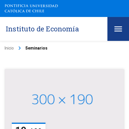
Instituto de Economía
keyboard_arrow_right
Inicio
Seminarios