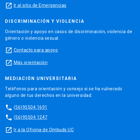
launch
Ir al sitio de Emergencias
DISCRIMINACIÓN Y VIOLENCIA
Orientación y apoyo en casos de discriminación, violencia de
género o violencia sexual.
launch
Contacto para apoyo
launch
Más orientación
MEDIACIÓN UNIVERSITARIA
Teléfonos para orientación y consejo si se ha vulnerado
alguno de tus derechos en la universidad.
phone
(56)95504 1691
phone
(56)95504 1247
launch
Ir a la Oficina de Ombuds UC