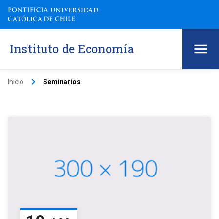
Instituto de Economía
keyboard_arrow_right
Inicio
Seminarios