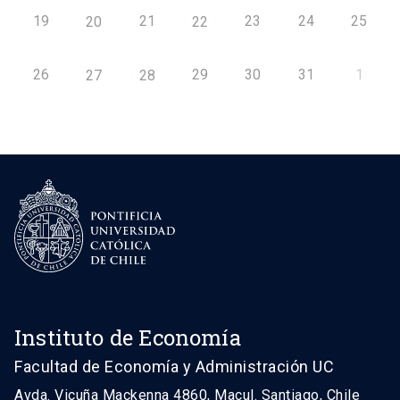
19
21
23
24
25
20
22
26
29
30
31
1
27
28
Instituto de Economía
Facultad de Economía y Administración UC
Avda. Vicuña Mackenna 4860, Macul. Santiago, Chile