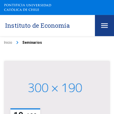
Instituto de Economía
keyboard_arrow_right
Inicio
Seminarios