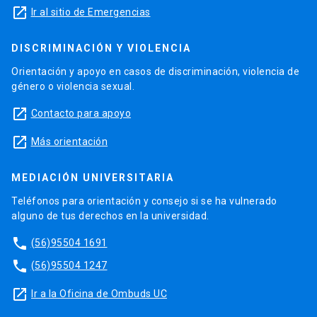
launch
Ir al sitio de Emergencias
DISCRIMINACIÓN Y VIOLENCIA
Orientación y apoyo en casos de discriminación, violencia de
género o violencia sexual.
launch
Contacto para apoyo
launch
Más orientación
MEDIACIÓN UNIVERSITARIA
Teléfonos para orientación y consejo si se ha vulnerado
alguno de tus derechos en la universidad.
phone
(56)95504 1691
phone
(56)95504 1247
launch
Ir a la Oficina de Ombuds UC