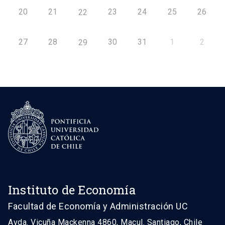
20
21
23
24
25
26
22
27
28
30
31
1
2
29
Instituto de Economía
Facultad de Economía y Administración UC
Avda. Vicuña Mackenna 4860, Macul. Santiago, Chile