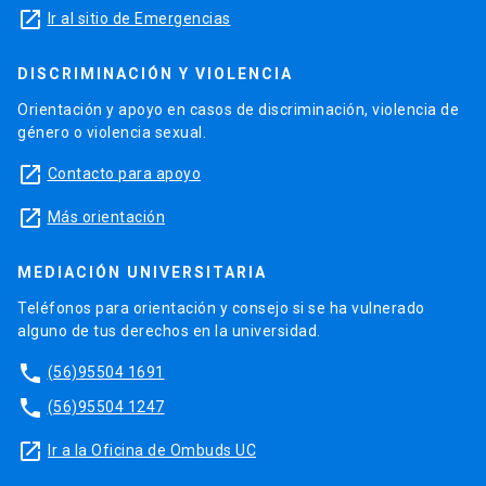
launch
Ir al sitio de Emergencias
DISCRIMINACIÓN Y VIOLENCIA
Orientación y apoyo en casos de discriminación, violencia de
género o violencia sexual.
launch
Contacto para apoyo
launch
Más orientación
MEDIACIÓN UNIVERSITARIA
Teléfonos para orientación y consejo si se ha vulnerado
alguno de tus derechos en la universidad.
phone
(56)95504 1691
phone
(56)95504 1247
launch
Ir a la Oficina de Ombuds UC