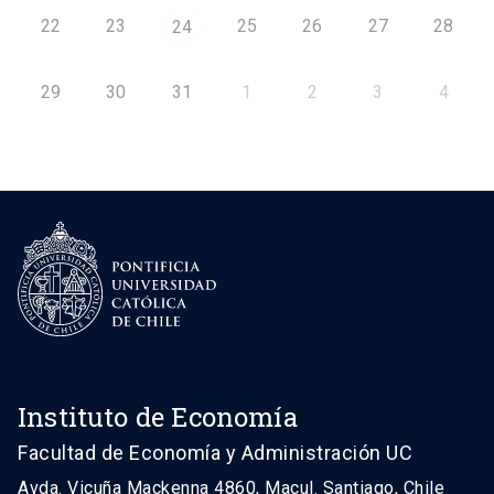
22
23
25
26
27
28
24
29
30
31
1
2
3
4
Instituto de Economía
Facultad de Economía y Administración UC
Avda. Vicuña Mackenna 4860, Macul. Santiago, Chile