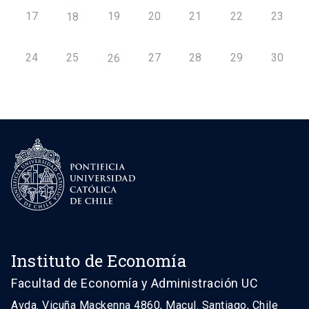
17
19
20
21
22
23
18
24
25
27
28
29
30
26
Instituto de Economía
Facultad de Economía y Administración UC
Avda. Vicuña Mackenna 4860, Macul. Santiago, Chile