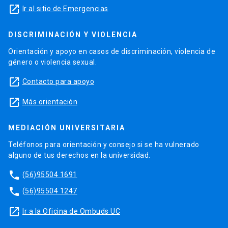
launch
Ir al sitio de Emergencias
DISCRIMINACIÓN Y VIOLENCIA
Orientación y apoyo en casos de discriminación, violencia de
género o violencia sexual.
launch
Contacto para apoyo
launch
Más orientación
MEDIACIÓN UNIVERSITARIA
Teléfonos para orientación y consejo si se ha vulnerado
alguno de tus derechos en la universidad.
phone
(56)95504 1691
phone
(56)95504 1247
launch
Ir a la Oficina de Ombuds UC