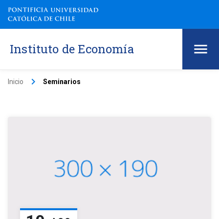
Instituto de Economía
keyboard_arrow_right
Inicio
Seminarios