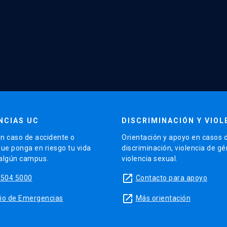
NCIAS UC
DISCRIMINACIÓN Y VIOL
n caso de accidente o
Orientación y apoyo en casos 
que ponga en riesgo tu vida
discriminación, violencia de g
 algún campus.
violencia sexual.
launch
5504 5000
Contacto para apoyo
launch
sitio de Emergencias
Más orientación