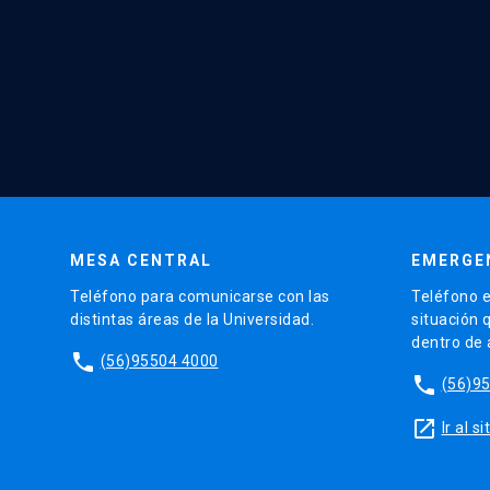
MESA CENTRAL
EMERGE
Teléfono para comunicarse con las
Teléfono e
distintas áreas de la Universidad.
situación 
dentro de
phone
(56)95504 4000
phone
(56)9
launch
Ir al 