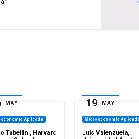
ia”
6
19
MAY
MAY
oeconomía Aplicada
Microeconomía Aplicad
o Tabellini, Harvard
Luis Valenzuela,