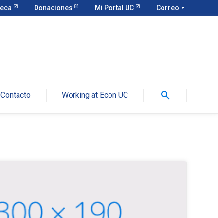
teca
Donaciones
Mi Portal UC
Correo
arrow_drop_down
search
Contacto
Working at Econ UC