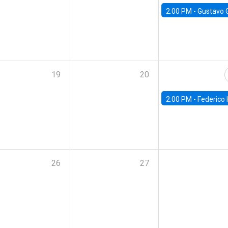
2:00 PM -
Gustavo González - Banco Central d
19
20
2:00 PM -
Federico Huneeus - Banco Central de C
26
27