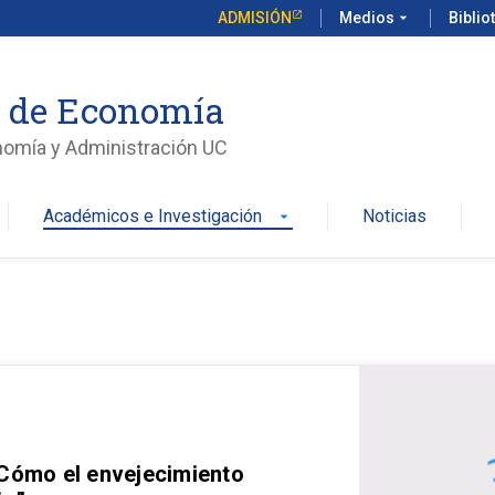
ADMISIÓN
Medios
arrow_drop_down
Biblio
o de Economía
nomía y Administración UC
Académicos e Investigación
Noticias
arrow_drop_down
 Cómo el envejecimiento