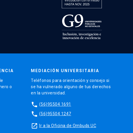
ENCIA
MEDIACIÓN UNIVERSITARIA
de
Teléfonos para orientación y consejo si
énero o
se ha vulnerado alguno de tus derechos
en la universidad.
phone
(56)95504 1691
phone
(56)95504 1247
launch
Ir a la Oficina de Ombuds UC