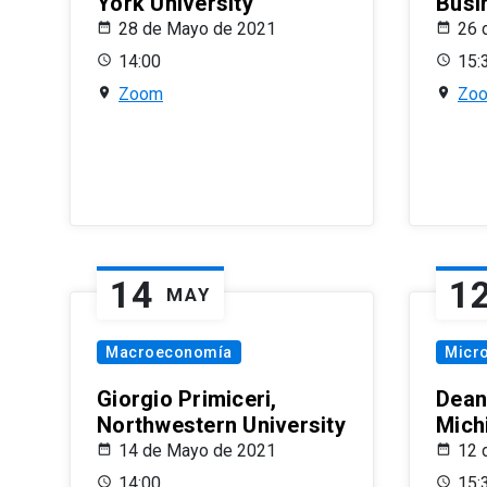
York University
Busi
28 de Mayo de 2021
26 
14:00
15:
Zoom
Zo
14
1
MAY
Macroeconomía
Micr
Giorgio Primiceri,
Dean
Northwestern University
Mich
14 de Mayo de 2021
12 
14:00
15: