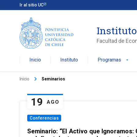
Ir al sitio UC
Institut
Facultad de Eco
Inicio
Instituto
Programas
arrow_drop_down
keyboard_arrow_right
Inicio
Seminarios
19
AGO
Conferencias
Seminario: “El Activo que Ignoramos: