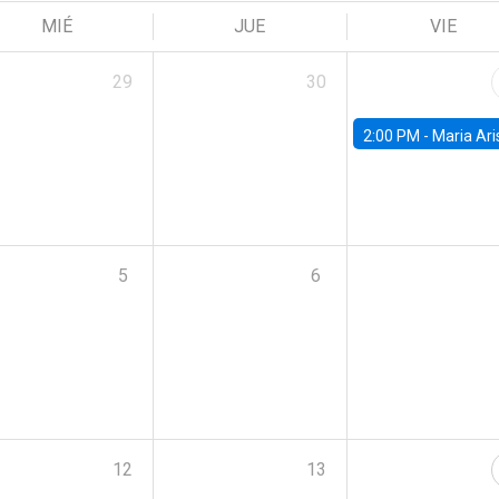
MIÉ
JUE
VIE
29
30
2:00 PM -
Maria Aristizabal-Ramirez, FED
5
6
12
13