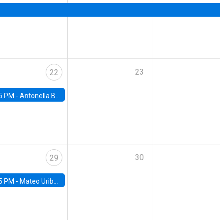
23
22
5 PM -
Antonella Bancalari, Institute for Fiscal Studies (IFS) and Research Associate at University College London (UCL)
30
29
5 PM -
Mateo Uribe-Castro, Universidad de los Andes (Colombia)