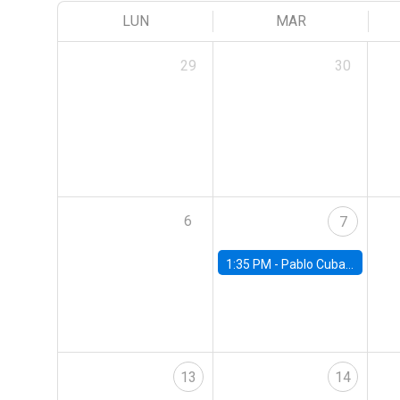
LUN
MAR
29
30
6
7
1:35 PM -
Pablo Cuba, FED Board
13
14