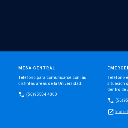
MESA CENTRAL
EMERGE
Teléfono para comunicarse con las
Teléfono e
distintas áreas de la Universidad.
situación 
dentro de
phone
(56)95504 4000
phone
(56)9
launch
Ir al 