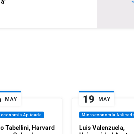
ia”
6
19
MAY
MAY
oeconomía Aplicada
Microeconomía Aplicad
o Tabellini, Harvard
Luis Valenzuela,