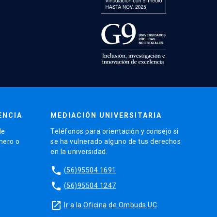
ENCIA
MEDIACIÓN UNIVERSITARIA
de
Teléfonos para orientación y consejo si
énero o
se ha vulnerado alguno de tus derechos
en la universidad.
phone
(56)95504 1691
phone
(56)95504 1247
launch
Ir a la Oficina de Ombuds UC