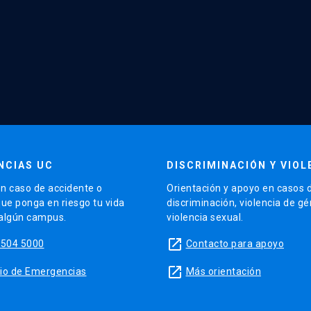
NCIAS UC
DISCRIMINACIÓN Y VIOL
n caso de accidente o
Orientación y apoyo en casos 
que ponga en riesgo tu vida
discriminación, violencia de g
 algún campus.
violencia sexual.
launch
5504 5000
Contacto para apoyo
launch
sitio de Emergencias
Más orientación