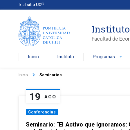
Ir al sitio UC
Institut
Facultad de Eco
Inicio
Instituto
Programas
arrow_drop_down
keyboard_arrow_right
Inicio
Seminarios
19
AGO
Conferencias
Seminario: “El Activo que Ignoramos: