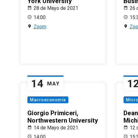
York University
Busi
28 de Mayo de 2021
26 
14:00
15:
Zoom
Zo
14
1
MAY
Macroeconomía
Micr
Giorgio Primiceri,
Dean
Northwestern University
Mich
14 de Mayo de 2021
12 
14:00
15: