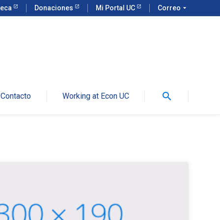
teca
Donaciones
Mi Portal UC
Correo
arrow_drop_down
search
Contacto
Working at Econ UC