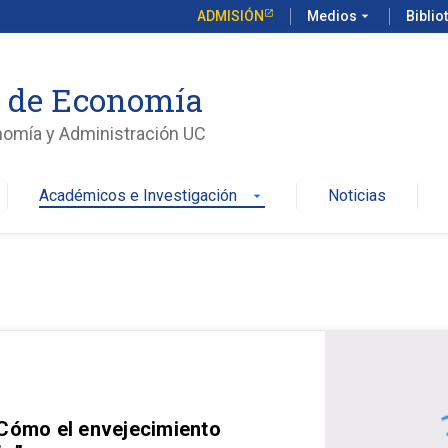
ADMISIÓN
Medios
arrow_drop_down
Biblio
o de Economía
nomía y Administración UC
Académicos e Investigación
Noticias
arrow_drop_down
 Cómo el envejecimiento