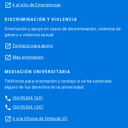
launch
Ir al sitio de Emergencias
DISCRIMINACIÓN Y VIOLENCIA
Orientación y apoyo en casos de discriminación, violencia de
género o violencia sexual.
launch
Contacto para apoyo
launch
Más orientación
MEDIACIÓN UNIVERSITARIA
Teléfonos para orientación y consejo si se ha vulnerado
alguno de tus derechos en la universidad.
phone
(56)95504 1691
phone
(56)95504 1247
launch
Ir a la Oficina de Ombuds UC