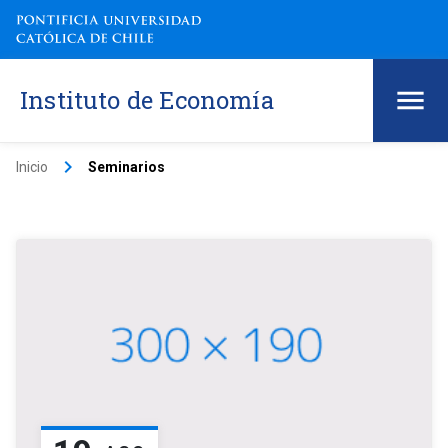
Instituto de Economía
keyboard_arrow_right
Inicio
Seminarios