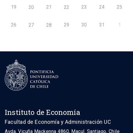
19
21
23
24
25
20
22
26
29
30
31
1
27
28
Instituto de Economía
Facultad de Economía y Administración UC
Avda. Vicuña Mackenna 4860, Macul. Santiago, Chile