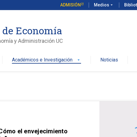
ADMISIÓN
Medios
arrow_drop_down
Biblio
o de Economía
nomía y Administración UC
Académicos e Investigación
Noticias
arrow_drop_down
 Cómo el envejecimiento