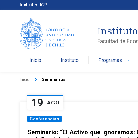
Ir al sitio UC
Institut
Facultad de Eco
Inicio
Instituto
Programas
arrow_drop_down
keyboard_arrow_right
Inicio
Seminarios
19
AGO
Conferencias
Seminario: “El Activo que Ignoramos: