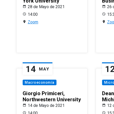
York University
Busi
28 de Mayo de 2021
26 
14:00
15:
Zoom
Zo
14
1
MAY
Macroeconomía
Micr
Giorgio Primiceri,
Dean
Northwestern University
Mich
14 de Mayo de 2021
12 
14:00
15: