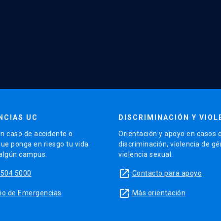
NCIAS UC
DISCRIMINACIÓN Y VIOL
n caso de accidente o
Orientación y apoyo en casos 
que ponga en riesgo tu vida
discriminación, violencia de g
 algún campus.
violencia sexual.
launch
5504 5000
Contacto para apoyo
launch
sitio de Emergencias
Más orientación