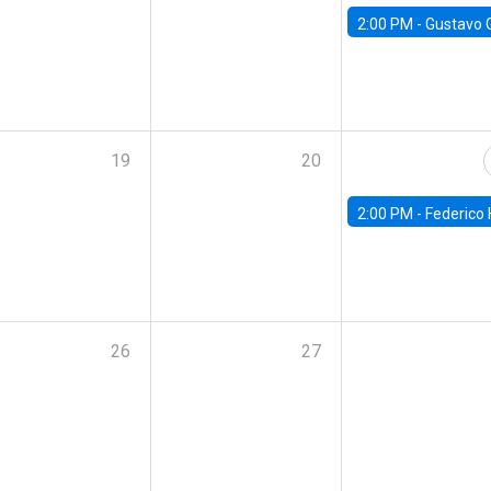
2:00 PM -
Gustavo González - Banco Central d
19
20
2:00 PM -
Federico Huneeus - Banco Central de C
26
27