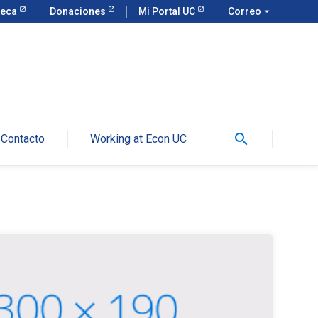
teca
Donaciones
Mi Portal UC
Correo
arrow_drop_down
search
Contacto
Working at Econ UC