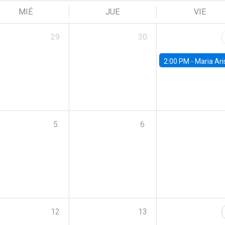
MIÉ
JUE
VIE
29
30
2:00 PM -
Maria Aristizabal-Ramirez, FED
5
6
12
13