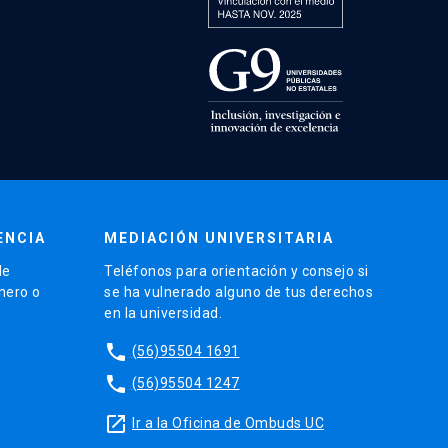
ENCIA
MEDIACIÓN UNIVERSITARIA
de
Teléfonos para orientación y consejo si
énero o
se ha vulnerado alguno de tus derechos
en la universidad.
phone
(56)95504 1691
phone
(56)95504 1247
launch
Ir a la Oficina de Ombuds UC