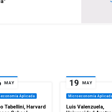
ia”
6
19
MAY
MAY
oeconomía Aplicada
Microeconomía Aplicad
o Tabellini, Harvard
Luis Valenzuela,