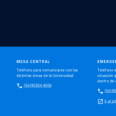
MESA CENTRAL
EMERGE
Teléfono para comunicarse con las
Teléfono e
distintas áreas de la Universidad.
situación 
dentro de
phone
(56)95504 4000
phone
(56)9
launch
Ir al 