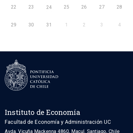
22
23
25
26
27
28
24
29
30
31
1
2
3
4
Instituto de Economía
Facultad de Economía y Administración UC
Avda. Vicuña Mackenna 4860, Macul. Santiago, Chile