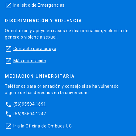
launch
Ir al sitio de Emergencias
DISCRIMINACIÓN Y VIOLENCIA
Orientación y apoyo en casos de discriminación, violencia de
género o violencia sexual.
launch
Contacto para apoyo
launch
Más orientación
MEDIACIÓN UNIVERSITARIA
Teléfonos para orientación y consejo si se ha vulnerado
alguno de tus derechos en la universidad.
phone
(56)95504 1691
phone
(56)95504 1247
launch
Ir a la Oficina de Ombuds UC