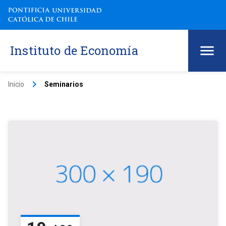
Instituto de Economía
keyboard_arrow_right
Inicio
Seminarios