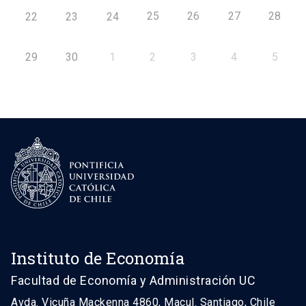
25
26
27
28
22
23
24
29
30
1
2
3
4
5
Instituto de Economía
Facultad de Economía y Administración UC
Avda. Vicuña Mackenna 4860, Macul. Santiago, Chile