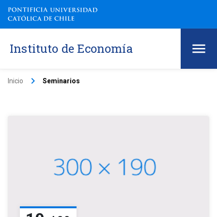
Instituto de Economía
keyboard_arrow_right
Inicio
Seminarios