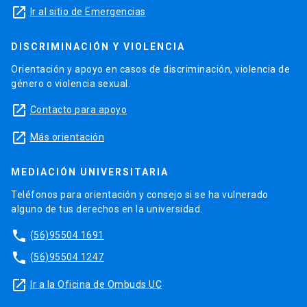
launch
Ir al sitio de Emergencias
DISCRIMINACIÓN Y VIOLENCIA
Orientación y apoyo en casos de discriminación, violencia de
género o violencia sexual.
launch
Contacto para apoyo
launch
Más orientación
MEDIACIÓN UNIVERSITARIA
Teléfonos para orientación y consejo si se ha vulnerado
alguno de tus derechos en la universidad.
phone
(56)95504 1691
phone
(56)95504 1247
launch
Ir a la Oficina de Ombuds UC