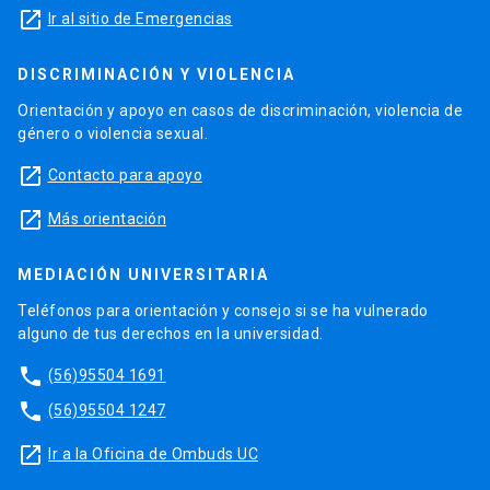
launch
Ir al sitio de Emergencias
DISCRIMINACIÓN Y VIOLENCIA
Orientación y apoyo en casos de discriminación, violencia de
género o violencia sexual.
launch
Contacto para apoyo
launch
Más orientación
MEDIACIÓN UNIVERSITARIA
Teléfonos para orientación y consejo si se ha vulnerado
alguno de tus derechos en la universidad.
phone
(56)95504 1691
phone
(56)95504 1247
launch
Ir a la Oficina de Ombuds UC