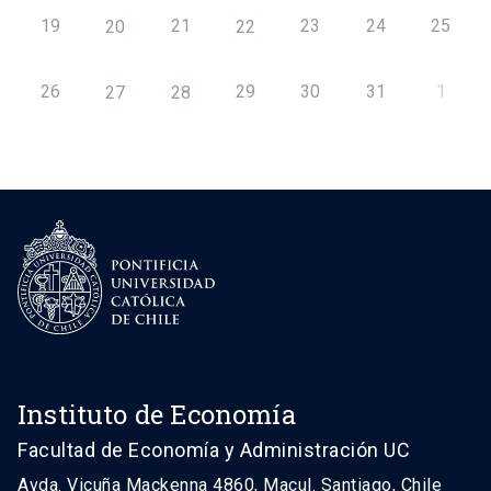
19
21
23
24
25
20
22
26
29
30
31
1
27
28
Instituto de Economía
Facultad de Economía y Administración UC
Avda. Vicuña Mackenna 4860, Macul. Santiago, Chile