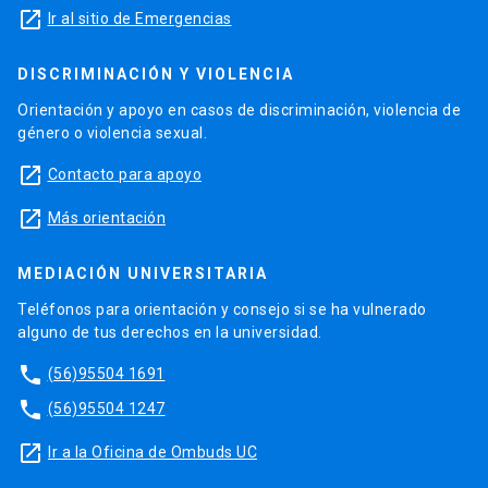
launch
Ir al sitio de Emergencias
DISCRIMINACIÓN Y VIOLENCIA
Orientación y apoyo en casos de discriminación, violencia de
género o violencia sexual.
launch
Contacto para apoyo
launch
Más orientación
MEDIACIÓN UNIVERSITARIA
Teléfonos para orientación y consejo si se ha vulnerado
alguno de tus derechos en la universidad.
phone
(56)95504 1691
phone
(56)95504 1247
launch
Ir a la Oficina de Ombuds UC