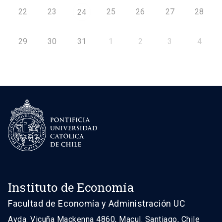
22
23
25
26
27
28
24
29
30
31
1
2
3
4
Instituto de Economía
Facultad de Economía y Administración UC
Avda. Vicuña Mackenna 4860, Macul. Santiago, Chile