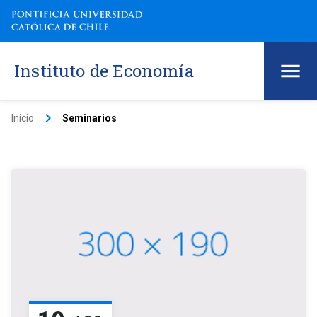
Instituto de Economía
keyboard_arrow_right
Inicio
Seminarios