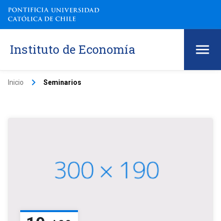
Instituto de Economía
keyboard_arrow_right
Inicio
Seminarios