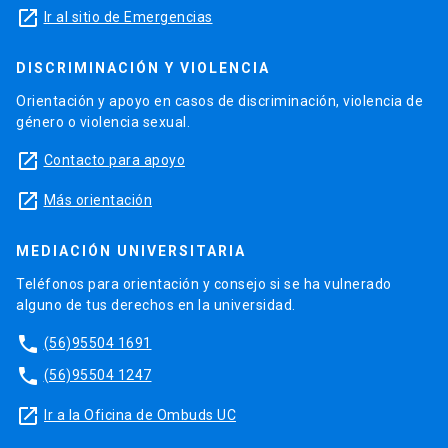
launch
Ir al sitio de Emergencias
DISCRIMINACIÓN Y VIOLENCIA
Orientación y apoyo en casos de discriminación, violencia de
género o violencia sexual.
launch
Contacto para apoyo
launch
Más orientación
MEDIACIÓN UNIVERSITARIA
Teléfonos para orientación y consejo si se ha vulnerado
alguno de tus derechos en la universidad.
phone
(56)95504 1691
phone
(56)95504 1247
launch
Ir a la Oficina de Ombuds UC