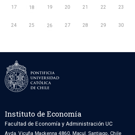
17
19
20
21
22
23
18
24
25
27
28
29
30
26
Instituto de Economía
Facultad de Economía y Administración UC
Avda. Vicuña Mackenna 4860, Macul. Santiago, Chile