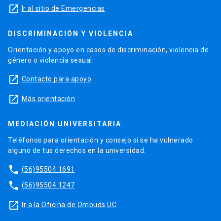
launch
Ir al sitio de Emergencias
DISCRIMINACIÓN Y VIOLENCIA
Orientación y apoyo en casos de discriminación, violencia de
género o violencia sexual.
launch
Contacto para apoyo
launch
Más orientación
MEDIACIÓN UNIVERSITARIA
Teléfonos para orientación y consejo si se ha vulnerado
alguno de tus derechos en la universidad.
phone
(56)95504 1691
phone
(56)95504 1247
launch
Ir a la Oficina de Ombuds UC