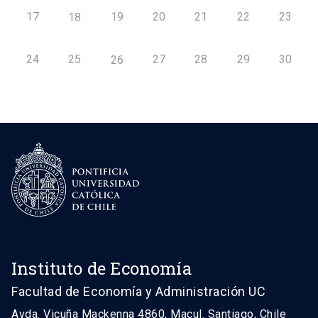
17
19
20
21
22
23
18
24
25
27
28
29
30
26
Instituto de Economía
Facultad de Economía y Administración UC
Avda. Vicuña Mackenna 4860, Macul. Santiago, Chile