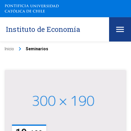
Instituto de Economía
keyboard_arrow_right
Inicio
Seminarios