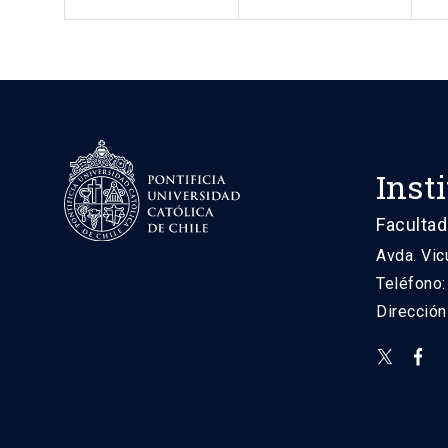
Inst
Facultad
Avda. Vic
Teléfono
Direcció