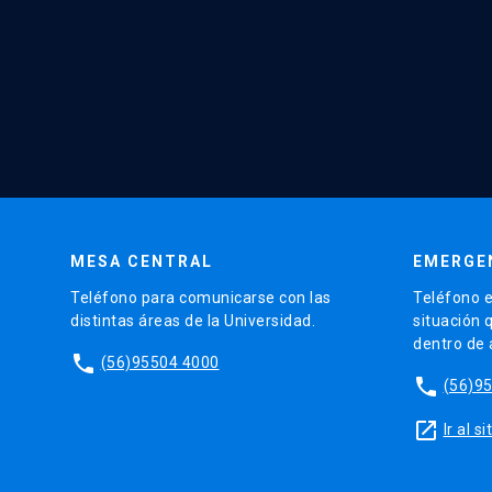
MESA CENTRAL
EMERGE
Teléfono para comunicarse con las
Teléfono e
distintas áreas de la Universidad.
situación 
dentro de
phone
(56)95504 4000
phone
(56)9
launch
Ir al 