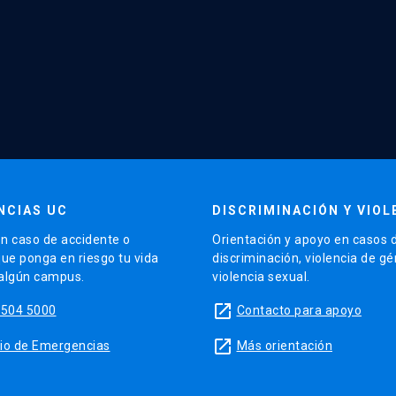
NCIAS UC
DISCRIMINACIÓN Y VIOL
n caso de accidente o
Orientación y apoyo en casos 
que ponga en riesgo tu vida
discriminación, violencia de g
 algún campus.
violencia sexual.
launch
5504 5000
Contacto para apoyo
launch
sitio de Emergencias
Más orientación