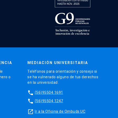
ENCIA
MEDIACIÓN UNIVERSITARIA
de
Teléfonos para orientación y consejo si
énero o
se ha vulnerado alguno de tus derechos
en la universidad.
phone
(56)95504 1691
phone
(56)95504 1247
launch
Ir a la Oficina de Ombuds UC