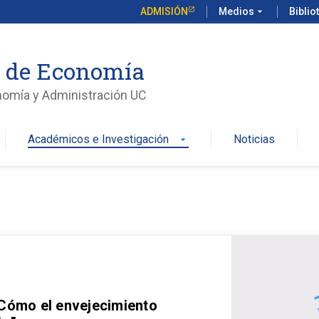
ADMISIÓN
Medios
arrow_drop_down
Biblio
o de Economía
nomía y Administración UC
Académicos e Investigación
Noticias
arrow_drop_down
 Cómo el envejecimiento