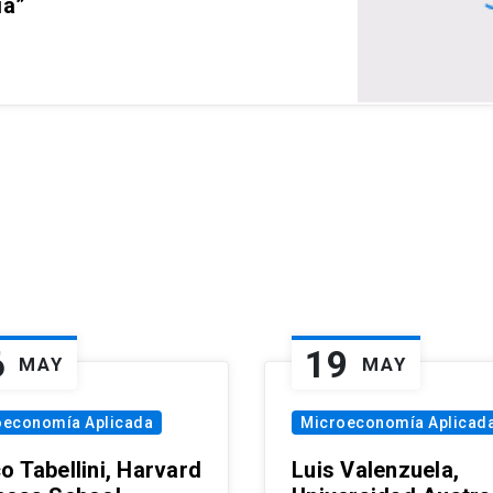
ia”
6
19
MAY
MAY
oeconomía Aplicada
Microeconomía Aplicad
o Tabellini, Harvard
Luis Valenzuela,