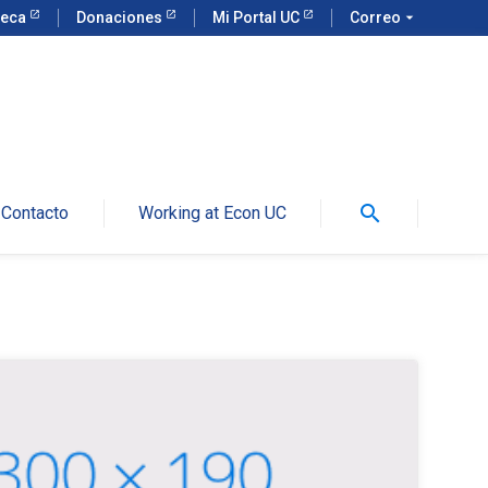
teca
Donaciones
Mi Portal UC
Correo
arrow_drop_down
search
Contacto
Working at Econ UC