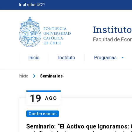
Ir al sitio UC
Institut
Facultad de Eco
Inicio
Instituto
Programas
arrow_drop_down
keyboard_arrow_right
Inicio
Seminarios
19
AGO
Conferencias
Seminario: “El Activo que Ignoramos: