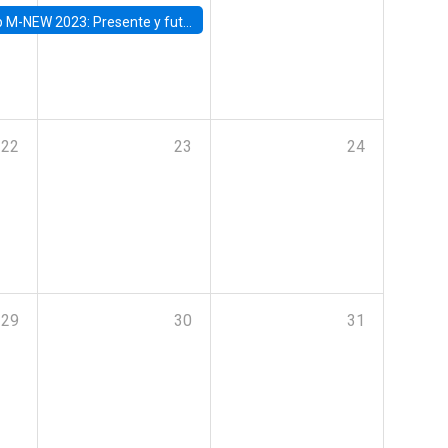
Presente y futuro del trabajo y el rol de las nuevas tecnologías
22
23
24
29
30
31