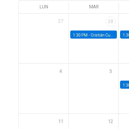
LUN
MAR
27
28
1:30 PM -
Cristián Cuevas, Universidad de Los Andes
1:3
4
5
1:3
11
12