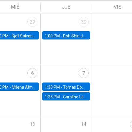
MIÉ
JUE
VIE
29
30
0 PM -
Kjell Salvanes, Norwegian School of Economics
1:00 PM -
Doh Shin Jeon, Toulouse School of Economics
6
7
0 PM -
Milena Almagro, University of ChicagoChicago Booth School of Business
1:30 PM -
Tomas Dominguez-Iino, Chicago Booth School of Business
1:35 PM -
Caroline Le Pennec, HEC Montréal
13
14