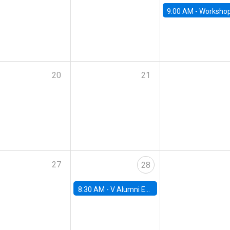
9:00 AM -
Workshop M-NEW 2023: 
20
21
27
28
8:30 AM -
V Alumni Economics Workshop