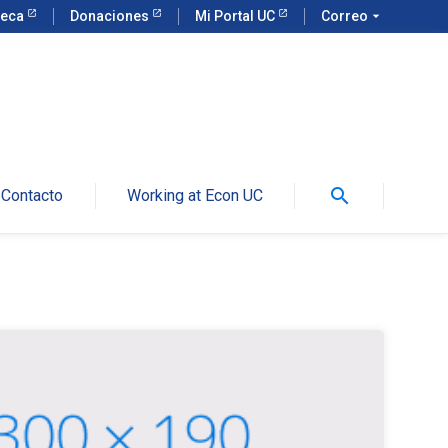
teca
Donaciones
Mi Portal UC
Correo
arrow_drop_down
search
Contacto
Working at Econ UC