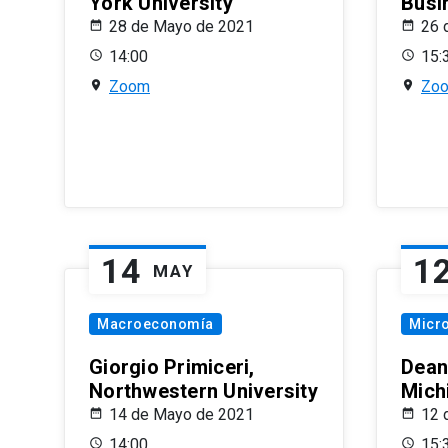
York University
Busi
28 de Mayo de 2021
26 
14:00
15:
Zoom
Zo
14
1
MAY
Macroeconomía
Micr
Giorgio Primiceri,
Dean
Northwestern University
Mich
14 de Mayo de 2021
12 
14:00
15: