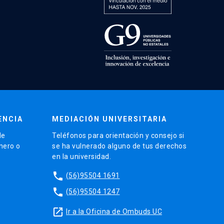
ENCIA
MEDIACIÓN UNIVERSITARIA
de
Teléfonos para orientación y consejo si
énero o
se ha vulnerado alguno de tus derechos
en la universidad.
phone
(56)95504 1691
phone
(56)95504 1247
launch
Ir a la Oficina de Ombuds UC