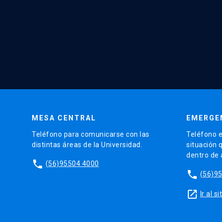
MESA CENTRAL
EMERGE
Teléfono para comunicarse con las
Teléfono e
distintas áreas de la Universidad.
situación 
dentro de
phone
(56)95504 4000
phone
(56)9
launch
Ir al 