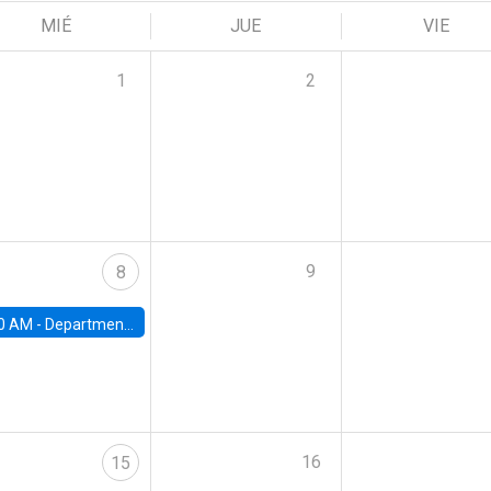
MIÉ
JUE
VIE
1
2
9
8
0 AM -
Department Seminar: James Robinson
16
15