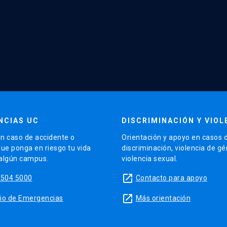
NCIAS UC
DISCRIMINACIÓN Y VIOL
n caso de accidente o
Orientación y apoyo en casos 
que ponga en riesgo tu vida
discriminación, violencia de g
 algún campus.
violencia sexual.
launch
5504 5000
Contacto para apoyo
launch
sitio de Emergencias
Más orientación