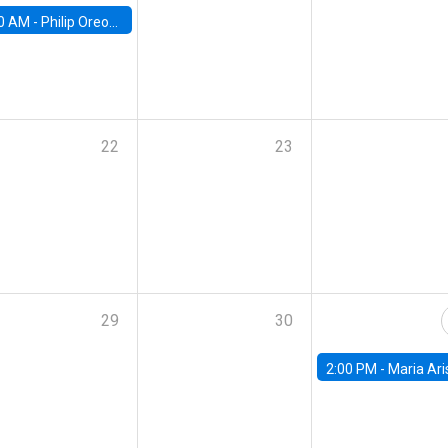
0 AM -
Philip Oreopolous, University of Toronto
22
23
29
30
2:00 PM -
Maria Aristizabal-Ramirez, FED