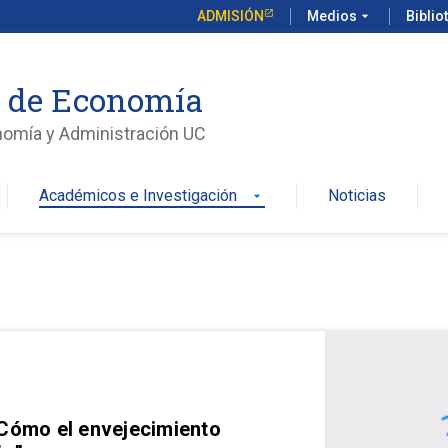
ADMISIÓN
Medios
arrow_drop_down
Biblio
o de Economía
nomía y Administración UC
Académicos e Investigación
Noticias
arrow_drop_down
 Cómo el envejecimiento