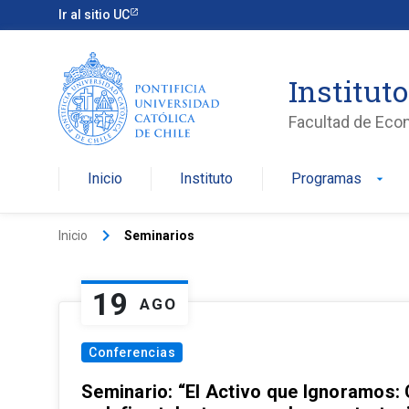
Ir al sitio UC
Institut
Facultad de Eco
Inicio
Instituto
Programas
arrow_drop_down
keyboard_arrow_right
Inicio
Seminarios
19
AGO
Conferencias
Seminario: “El Activo que Ignoramos: