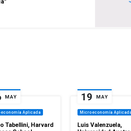
ia”
6
19
MAY
MAY
oeconomía Aplicada
Microeconomía Aplicad
o Tabellini, Harvard
Luis Valenzuela,