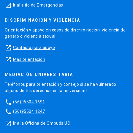
launch
Ir al sitio de Emergencias
DISCRIMINACIÓN Y VIOLENCIA
Orientación y apoyo en casos de discriminación, violencia de
género o violencia sexual.
launch
Contacto para apoyo
launch
Más orientación
MEDIACIÓN UNIVERSITARIA
Teléfonos para orientación y consejo si se ha vulnerado
alguno de tus derechos en la universidad.
phone
(56)95504 1691
phone
(56)95504 1247
launch
Ir a la Oficina de Ombuds UC