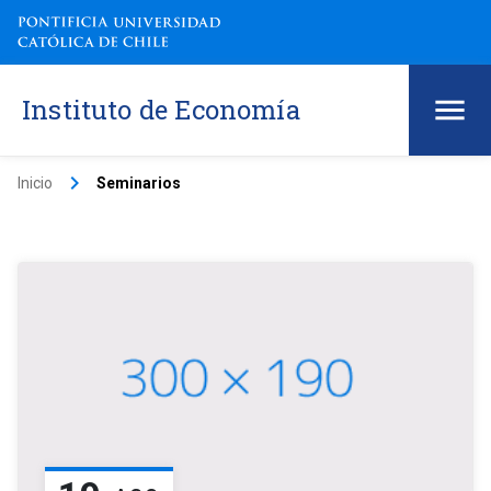
Instituto de Economía
keyboard_arrow_right
Inicio
Seminarios