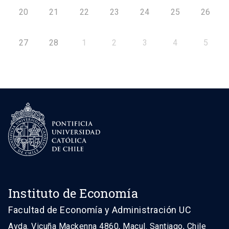
20
21
22
23
24
25
26
27
28
1
2
3
4
5
Instituto de Economía
Facultad de Economía y Administración UC
Avda. Vicuña Mackenna 4860, Macul. Santiago, Chile