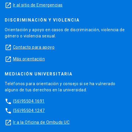
launch
Ir al sitio de Emergencias
DISCRIMINACIÓN Y VIOLENCIA
Orientación y apoyo en casos de discriminación, violencia de
género o violencia sexual.
launch
Contacto para apoyo
launch
Más orientación
MEDIACIÓN UNIVERSITARIA
Teléfonos para orientación y consejo si se ha vulnerado
alguno de tus derechos en la universidad.
phone
(56)95504 1691
phone
(56)95504 1247
launch
Ir a la Oficina de Ombuds UC