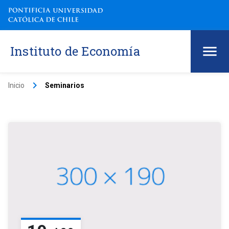
Instituto de Economía
keyboard_arrow_right
Inicio
Seminarios