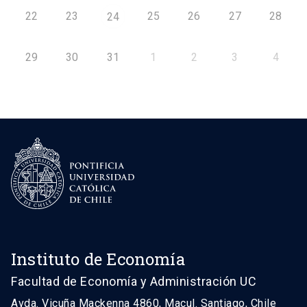
22
23
25
26
27
28
24
29
30
31
1
2
3
4
Instituto de Economía
Facultad de Economía y Administración UC
Avda. Vicuña Mackenna 4860, Macul. Santiago, Chile