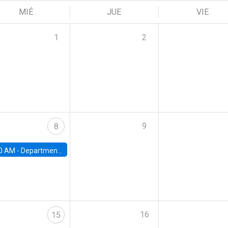
MIÉ
JUE
VIE
1
2
9
8
0 AM -
Department Seminar: James Robinson
16
15