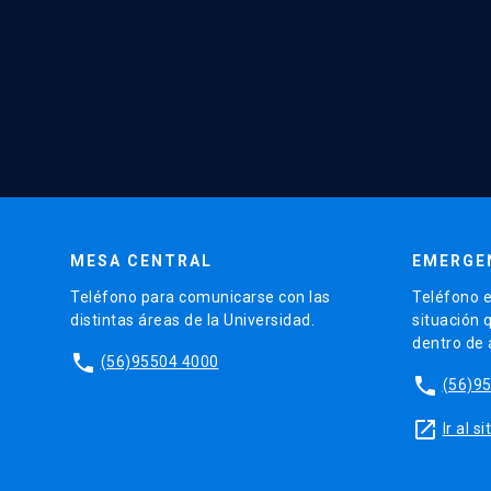
MESA CENTRAL
EMERGE
Teléfono para comunicarse con las
Teléfono e
distintas áreas de la Universidad.
situación 
dentro de
phone
(56)95504 4000
phone
(56)9
launch
Ir al 