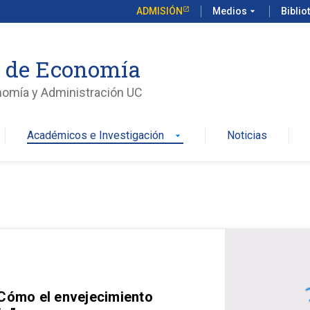
ADMISIÓN
Medios
arrow_drop_down
Biblio
o de Economía
nomía y Administración UC
Académicos e Investigación
Noticias
arrow_drop_down
 Cómo el envejecimiento