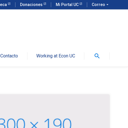
teca
Donaciones
Mi Portal UC
Correo
arrow_drop_down
search
Contacto
Working at Econ UC