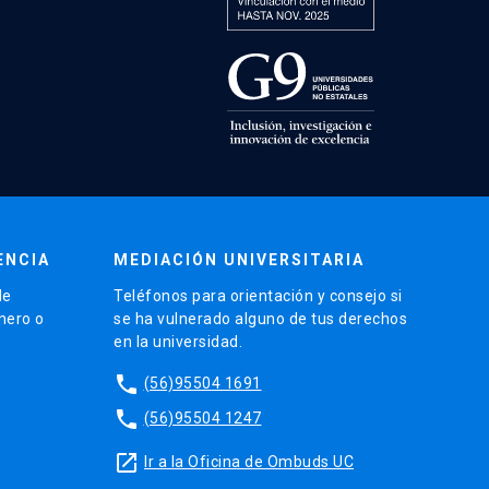
ENCIA
MEDIACIÓN UNIVERSITARIA
de
Teléfonos para orientación y consejo si
énero o
se ha vulnerado alguno de tus derechos
en la universidad.
phone
(56)95504 1691
phone
(56)95504 1247
launch
Ir a la Oficina de Ombuds UC