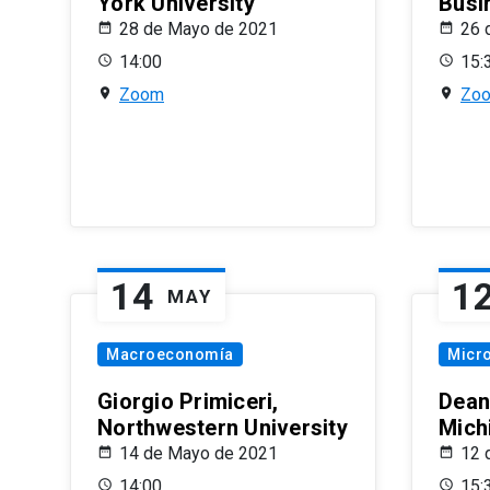
York University
Busi
28 de Mayo de 2021
26 
14:00
15:
Zoom
Zo
14
1
MAY
Macroeconomía
Micr
Giorgio Primiceri,
Dean
Northwestern University
Mich
14 de Mayo de 2021
12 
14:00
15: