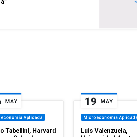
ia”
6
19
MAY
MAY
oeconomía Aplicada
Microeconomía Aplicad
o Tabellini, Harvard
Luis Valenzuela,