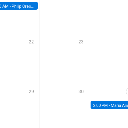
0 AM -
Philip Oreopolous, University of Toronto
22
23
29
30
2:00 PM -
Maria Aristizabal-Ramirez, FED