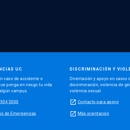
NCIAS UC
DISCRIMINACIÓN Y VIOL
n caso de accidente o
Orientación y apoyo en casos 
que ponga en riesgo tu vida
discriminación, violencia de g
 algún campus.
violencia sexual.
launch
5504 5000
Contacto para apoyo
launch
sitio de Emergencias
Más orientación