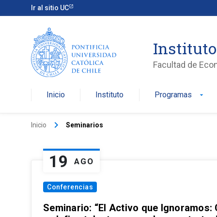
Ir al sitio UC
Institut
Facultad de Eco
Inicio
Instituto
Programas
arrow_drop_down
keyboard_arrow_right
Inicio
Seminarios
19
AGO
Conferencias
Seminario: “El Activo que Ignoramos: