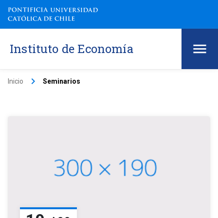
Instituto de Economía
keyboard_arrow_right
Inicio
Seminarios