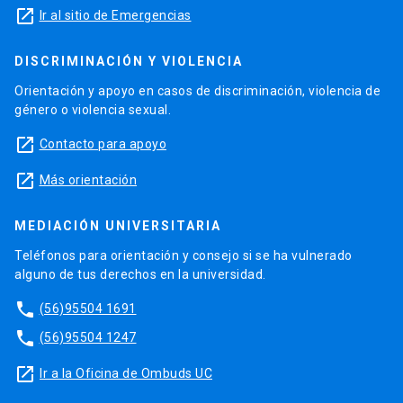
launch
Ir al sitio de Emergencias
DISCRIMINACIÓN Y VIOLENCIA
Orientación y apoyo en casos de discriminación, violencia de
género o violencia sexual.
launch
Contacto para apoyo
launch
Más orientación
MEDIACIÓN UNIVERSITARIA
Teléfonos para orientación y consejo si se ha vulnerado
alguno de tus derechos en la universidad.
phone
(56)95504 1691
phone
(56)95504 1247
launch
Ir a la Oficina de Ombuds UC