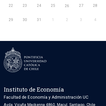
22
23
24
25
27
28
26
29
30
31
1
2
3
4
Instituto de Economía
Facultad de Economía y Administración UC
Avda. Vicuña Mackenna 4860, Macul. Santiago, Chile