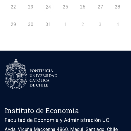
22
23
25
26
27
28
24
29
30
31
1
2
3
4
Instituto de Economía
Facultad de Economía y Administración UC
Avda. Vicuña Mackenna 4860, Macul. Santiago, Chile