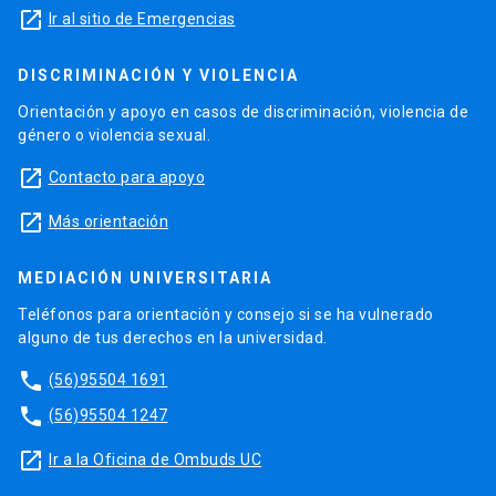
launch
Ir al sitio de Emergencias
DISCRIMINACIÓN Y VIOLENCIA
Orientación y apoyo en casos de discriminación, violencia de
género o violencia sexual.
launch
Contacto para apoyo
launch
Más orientación
MEDIACIÓN UNIVERSITARIA
Teléfonos para orientación y consejo si se ha vulnerado
alguno de tus derechos en la universidad.
phone
(56)95504 1691
phone
(56)95504 1247
launch
Ir a la Oficina de Ombuds UC