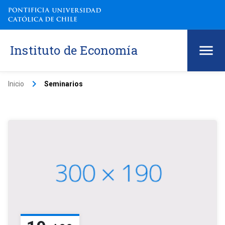
Instituto de Economía
keyboard_arrow_right
Inicio
Seminarios