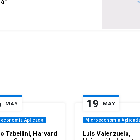
ia”
6
19
MAY
MAY
oeconomía Aplicada
Microeconomía Aplicad
o Tabellini, Harvard
Luis Valenzuela,