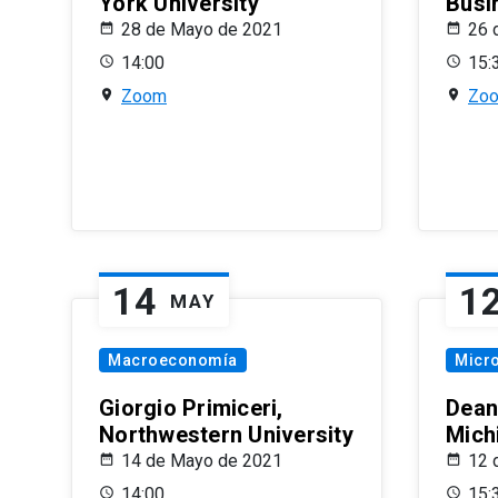
York University
Busi
28 de Mayo de 2021
26 
14:00
15:
Zoom
Zo
14
1
MAY
Macroeconomía
Micr
Giorgio Primiceri,
Dean
Northwestern University
Mich
14 de Mayo de 2021
12 
14:00
15: