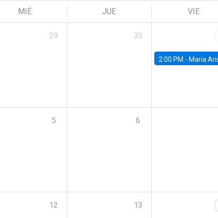
MIÉ
JUE
VIE
29
30
2:00 PM -
Maria Aristizabal-Ramirez, FED
5
6
12
13