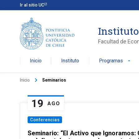
Ir al sitio UC
Institut
Facultad de Eco
Inicio
Instituto
Programas
arrow_drop_down
keyboard_arrow_right
Inicio
Seminarios
19
AGO
Conferencias
Seminario: “El Activo que Ignoramos: