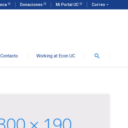
teca
Donaciones
Mi Portal UC
Correo
arrow_drop_down
search
Contacto
Working at Econ UC