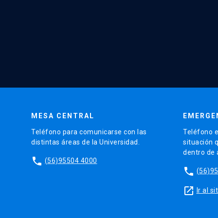
MESA CENTRAL
EMERGE
Teléfono para comunicarse con las
Teléfono e
distintas áreas de la Universidad.
situación 
dentro de
phone
(56)95504 4000
phone
(56)9
launch
Ir al 