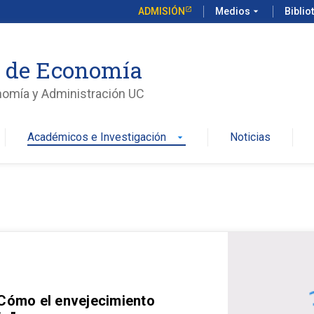
ADMISIÓN
Medios
arrow_drop_down
Biblio
o de Economía
nomía y Administración UC
Académicos e Investigación
Noticias
arrow_drop_down
 Cómo el envejecimiento