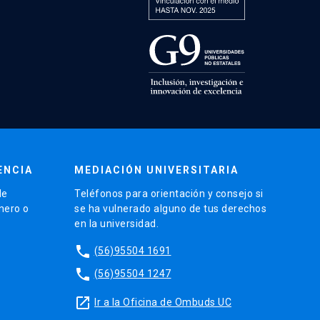
ENCIA
MEDIACIÓN UNIVERSITARIA
de
Teléfonos para orientación y consejo si
énero o
se ha vulnerado alguno de tus derechos
en la universidad.
phone
(56)95504 1691
phone
(56)95504 1247
launch
Ir a la Oficina de Ombuds UC