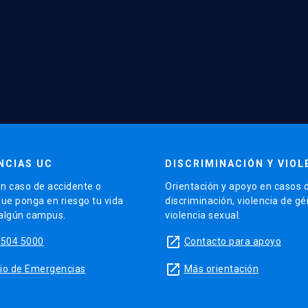
NCIAS UC
DISCRIMINACIÓN Y VIOL
n caso de accidente o
Orientación y apoyo en casos 
que ponga en riesgo tu vida
discriminación, violencia de g
 algún campus.
violencia sexual.
launch
5504 5000
Contacto para apoyo
launch
sitio de Emergencias
Más orientación