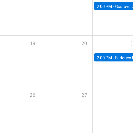
2:00 PM -
Gustavo González - Banco Central d
19
20
2:00 PM -
Federico Huneeus - Banco Central de C
26
27