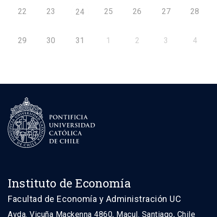
22
23
25
26
27
28
24
29
30
31
1
2
3
4
Instituto de Economía
Facultad de Economía y Administración UC
Avda. Vicuña Mackenna 4860, Macul. Santiago, Chile