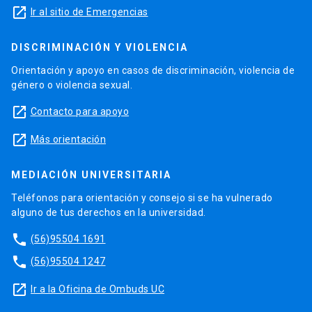
launch
Ir al sitio de Emergencias
DISCRIMINACIÓN Y VIOLENCIA
Orientación y apoyo en casos de discriminación, violencia de
género o violencia sexual.
launch
Contacto para apoyo
launch
Más orientación
MEDIACIÓN UNIVERSITARIA
Teléfonos para orientación y consejo si se ha vulnerado
alguno de tus derechos en la universidad.
phone
(56)95504 1691
phone
(56)95504 1247
launch
Ir a la Oficina de Ombuds UC