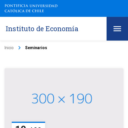
Instituto de Economía
keyboard_arrow_right
Inicio
Seminarios