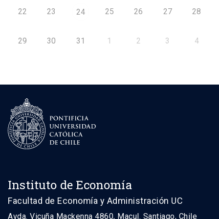
22
23
25
26
27
28
24
29
30
31
1
2
3
4
Instituto de Economía
Facultad de Economía y Administración UC
Avda. Vicuña Mackenna 4860, Macul. Santiago, Chile