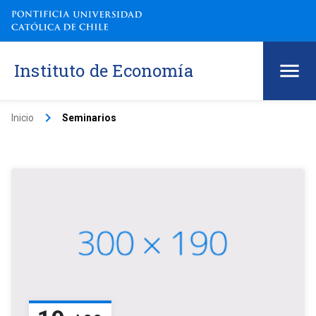
Instituto de Economía
keyboard_arrow_right
Inicio
Seminarios