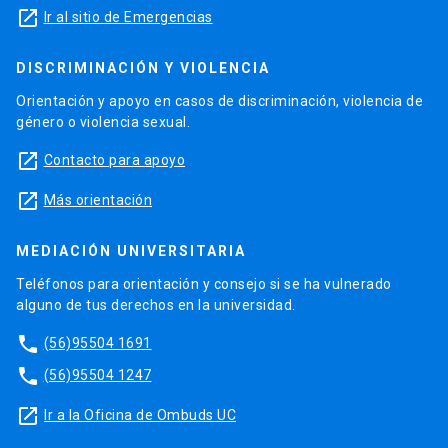
launch
Ir al sitio de Emergencias
DISCRIMINACIÓN Y VIOLENCIA
Orientación y apoyo en casos de discriminación, violencia de
género o violencia sexual.
launch
Contacto para apoyo
launch
Más orientación
MEDIACIÓN UNIVERSITARIA
Teléfonos para orientación y consejo si se ha vulnerado
alguno de tus derechos en la universidad.
phone
(56)95504 1691
phone
(56)95504 1247
launch
Ir a la Oficina de Ombuds UC