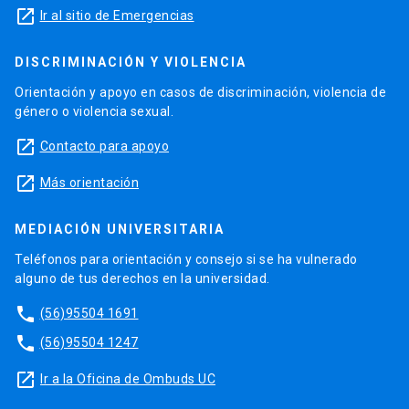
launch
Ir al sitio de Emergencias
DISCRIMINACIÓN Y VIOLENCIA
Orientación y apoyo en casos de discriminación, violencia de
género o violencia sexual.
launch
Contacto para apoyo
launch
Más orientación
MEDIACIÓN UNIVERSITARIA
Teléfonos para orientación y consejo si se ha vulnerado
alguno de tus derechos en la universidad.
phone
(56)95504 1691
phone
(56)95504 1247
launch
Ir a la Oficina de Ombuds UC