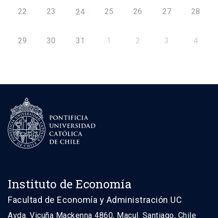
22
23
25
26
27
28
24
29
30
31
1
2
3
4
Instituto de Economía
Facultad de Economía y Administración UC
Avda. Vicuña Mackenna 4860, Macul. Santiago, Chile