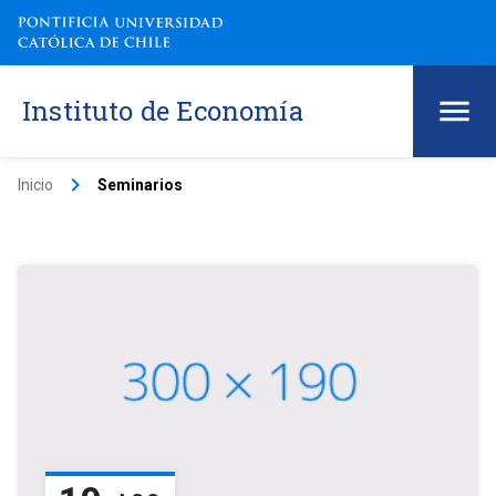
Instituto de Economía
keyboard_arrow_right
Inicio
Seminarios