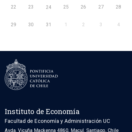
22
23
25
26
27
28
24
29
30
31
1
2
3
4
Instituto de Economía
Facultad de Economía y Administración UC
Avda. Vicuña Mackenna 4860, Macul. Santiago, Chile