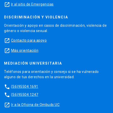
launch
Ir al sitio de Emergencias
DISCRIMINACIÓN Y VIOLENCIA
Orientación y apoyo en casos de discriminación, violencia de
género o violencia sexual.
launch
Contacto para apoyo
launch
Más orientación
MEDIACIÓN UNIVERSITARIA
Teléfonos para orientación y consejo si se ha vulnerado
alguno de tus derechos en la universidad.
phone
(56)95504 1691
phone
(56)95504 1247
launch
Ir a la Oficina de Ombuds UC