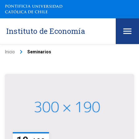
Instituto de Economía
keyboard_arrow_right
Inicio
Seminarios