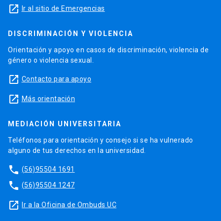
launch
Ir al sitio de Emergencias
DISCRIMINACIÓN Y VIOLENCIA
Orientación y apoyo en casos de discriminación, violencia de
género o violencia sexual.
launch
Contacto para apoyo
launch
Más orientación
MEDIACIÓN UNIVERSITARIA
Teléfonos para orientación y consejo si se ha vulnerado
alguno de tus derechos en la universidad.
phone
(56)95504 1691
phone
(56)95504 1247
launch
Ir a la Oficina de Ombuds UC