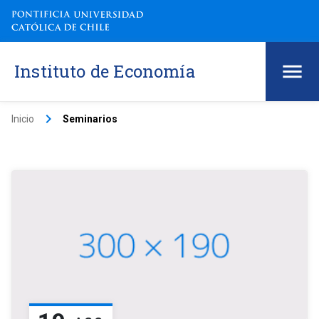
Instituto de Economía
keyboard_arrow_right
Inicio
Seminarios