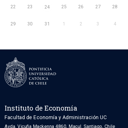
22
23
25
26
27
28
24
29
30
31
1
2
3
4
Instituto de Economía
Facultad de Economía y Administración UC
Avda. Vicuña Mackenna 4860, Macul. Santiago, Chile