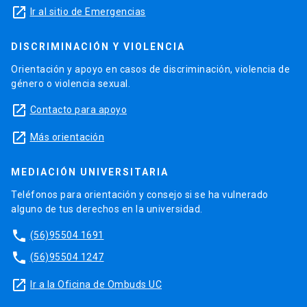
launch
Ir al sitio de Emergencias
DISCRIMINACIÓN Y VIOLENCIA
Orientación y apoyo en casos de discriminación, violencia de
género o violencia sexual.
launch
Contacto para apoyo
launch
Más orientación
MEDIACIÓN UNIVERSITARIA
Teléfonos para orientación y consejo si se ha vulnerado
alguno de tus derechos en la universidad.
phone
(56)95504 1691
phone
(56)95504 1247
launch
Ir a la Oficina de Ombuds UC