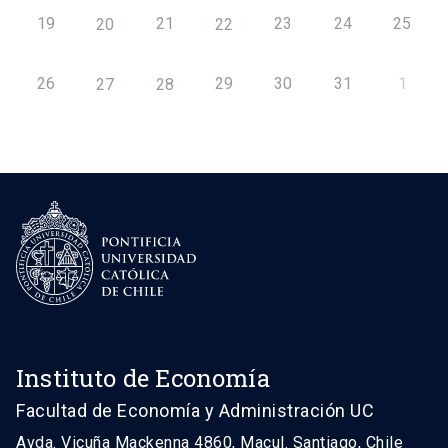
19
21
23
24
25
20
22
26
29
30
31
1
27
28
Instituto de Economía
Facultad de Economía y Administración UC
Avda. Vicuña Mackenna 4860, Macul. Santiago, Chile