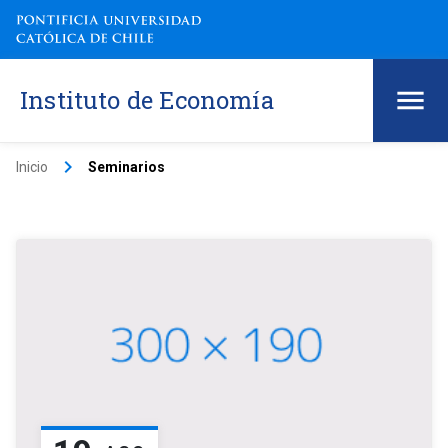
Instituto de Economía
keyboard_arrow_right
Inicio
Seminarios