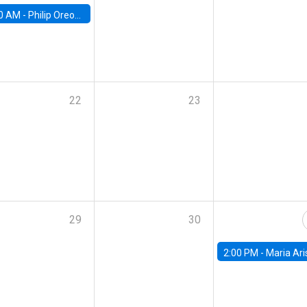
0 AM -
Philip Oreopolous, University of Toronto
22
23
29
30
2:00 PM -
Maria Aristizabal-Ramirez, FED