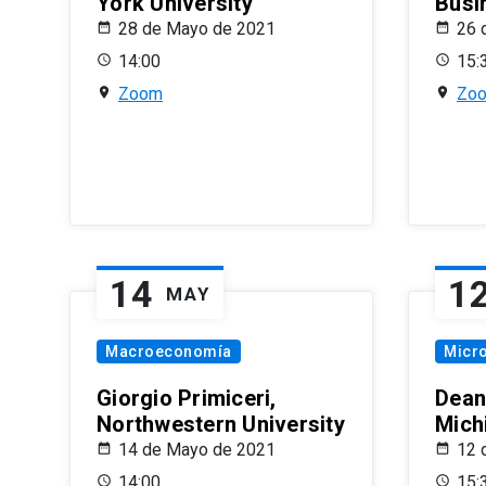
York University
Busi
28 de Mayo de 2021
26 
14:00
15:
Zoom
Zo
14
1
MAY
Macroeconomía
Micr
Giorgio Primiceri,
Dean
Northwestern University
Mich
14 de Mayo de 2021
12 
14:00
15: