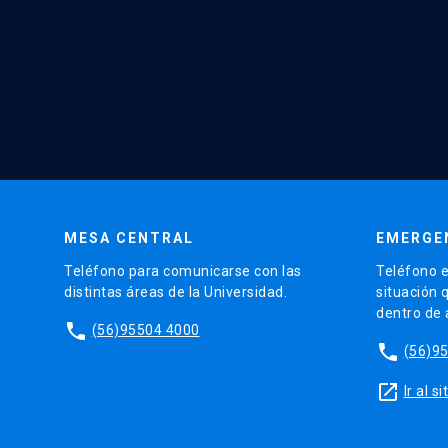
MESA CENTRAL
EMERGE
Teléfono para comunicarse con las
Teléfono e
distintas áreas de la Universidad.
situación 
dentro de
phone
(56)95504 4000
phone
(56)9
launch
Ir al 