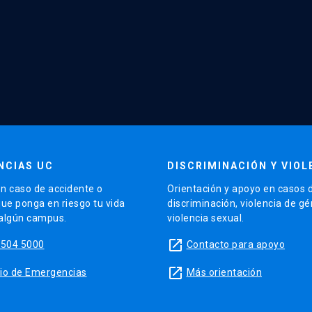
NCIAS UC
DISCRIMINACIÓN Y VIOL
n caso de accidente o
Orientación y apoyo en casos 
que ponga en riesgo tu vida
discriminación, violencia de g
 algún campus.
violencia sexual.
launch
5504 5000
Contacto para apoyo
launch
sitio de Emergencias
Más orientación