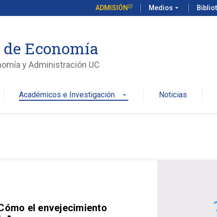
ADMISIÓN
Medios
arrow_drop_down
Biblio
o de Economía
nomía y Administración UC
Académicos e Investigación
Noticias
arrow_drop_down
 Cómo el envejecimiento