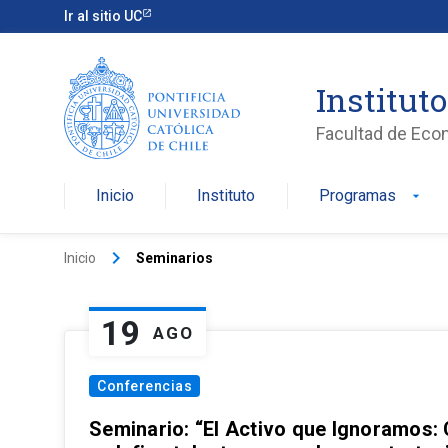
Ir al sitio UC
Institut
Facultad de Eco
Inicio
Instituto
Programas
arrow_drop_down
keyboard_arrow_right
Inicio
Seminarios
19
AGO
Conferencias
Seminario: “El Activo que Ignoramos: