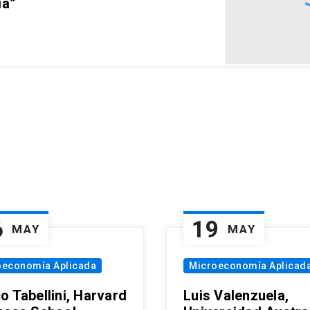
ia”
6
19
MAY
MAY
oeconomía Aplicada
Microeconomía Aplicad
o Tabellini, Harvard
Luis Valenzuela,