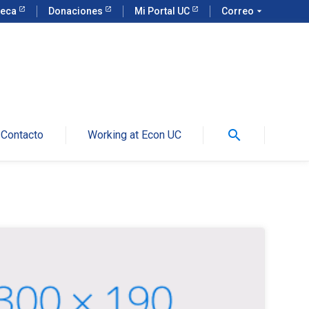
teca
Donaciones
Mi Portal UC
Correo
arrow_drop_down
search
Contacto
Working at Econ UC