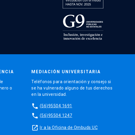
ENCIA
MEDIACIÓN UNIVERSITARIA
de
Teléfonos para orientación y consejo si
énero o
se ha vulnerado alguno de tus derechos
en la universidad.
phone
(56)95504 1691
phone
(56)95504 1247
launch
Ir a la Oficina de Ombuds UC