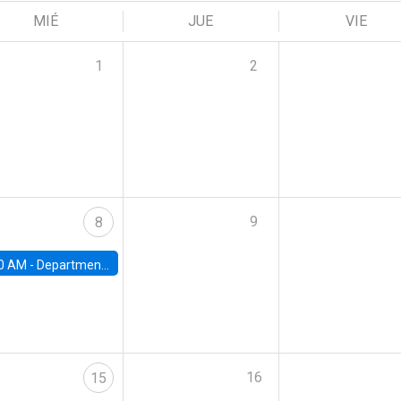
MIÉ
JUE
VIE
1
2
9
8
0 AM -
Department Seminar: James Robinson
16
15