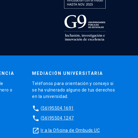
ENCIA
MEDIACIÓN UNIVERSITARIA
de
Teléfonos para orientación y consejo si
énero o
se ha vulnerado alguno de tus derechos
en la universidad.
phone
(56)95504 1691
phone
(56)95504 1247
launch
Ir a la Oficina de Ombuds UC