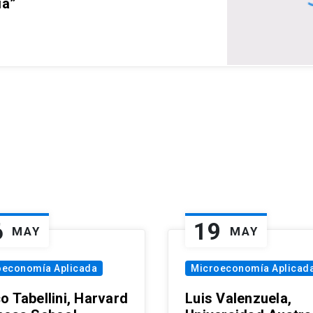
ia”
6
19
MAY
MAY
oeconomía Aplicada
Microeconomía Aplicad
o Tabellini, Harvard
Luis Valenzuela,