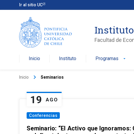
Ir al sitio UC
Institut
Facultad de Eco
Inicio
Instituto
Programas
arrow_drop_down
keyboard_arrow_right
Inicio
Seminarios
19
AGO
Conferencias
Seminario: “El Activo que Ignoramos: