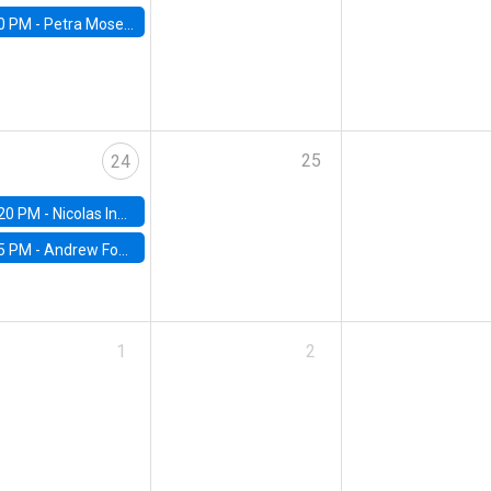
0 PM -
Petra Moser, NYU Stern
25
24
20 PM -
Nicolas Inostroza, Rotman School of Management, University of Toronto
5 PM -
Andrew Foster, Brown University
1
2