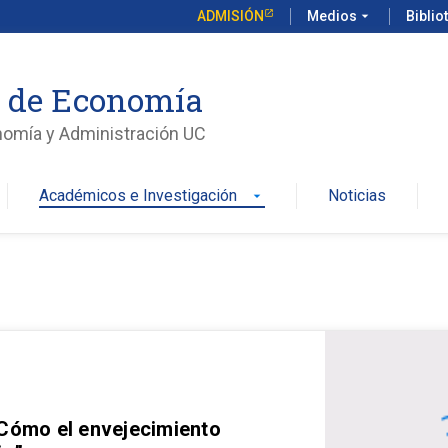
ADMISIÓN
Medios
arrow_drop_down
Biblio
o de Economía
nomía y Administración UC
Académicos e Investigación
Noticias
arrow_drop_down
 Cómo el envejecimiento