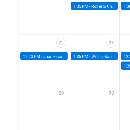
1:35 PM -
Roberto Chang, Rutgers University
1:3
22
23
12:20 PM -
Juan Escobar, Universidad de Chile
1:35 PM -
Will Lu, Banco Central de Chile
12:
1:3
29
30