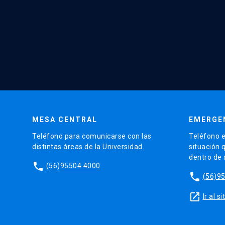
MESA CENTRAL
EMERGE
Teléfono para comunicarse con las
Teléfono e
distintas áreas de la Universidad.
situación 
dentro de
phone
(56)95504 4000
phone
(56)9
launch
Ir al 