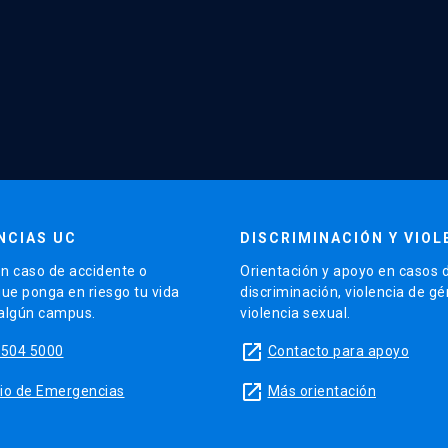
NCIAS UC
DISCRIMINACIÓN Y VIOL
n caso de accidente o
Orientación y apoyo en casos 
que ponga en riesgo tu vida
discriminación, violencia de g
 algún campus.
violencia sexual.
launch
5504 5000
Contacto para apoyo
launch
sitio de Emergencias
Más orientación