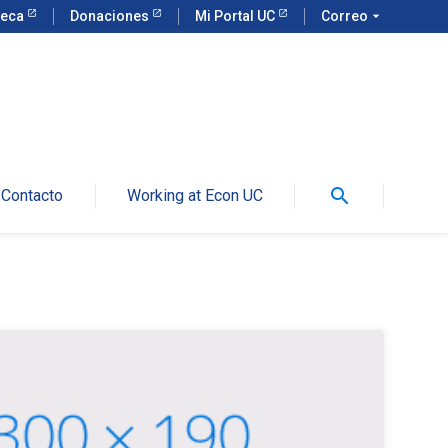
teca
Donaciones
Mi Portal UC
Correo
arrow_drop_down
search
Contacto
Working at Econ UC