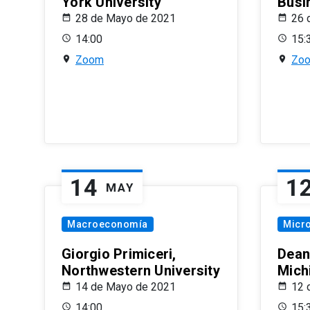
York University
Busi
28 de Mayo de 2021
26 
14:00
15:
Zoom
Zo
14
1
MAY
Macroeconomía
Micr
Giorgio Primiceri,
Dean
Northwestern University
Mich
14 de Mayo de 2021
12 
14:00
15: