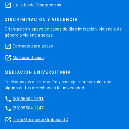
launch
Ir al sitio de Emergencias
DISCRIMINACIÓN Y VIOLENCIA
Orientación y apoyo en casos de discriminación, violencia de
género o violencia sexual.
launch
Contacto para apoyo
launch
Más orientación
MEDIACIÓN UNIVERSITARIA
Teléfonos para orientación y consejo si se ha vulnerado
alguno de tus derechos en la universidad.
phone
(56)95504 1691
phone
(56)95504 1247
launch
Ir a la Oficina de Ombuds UC