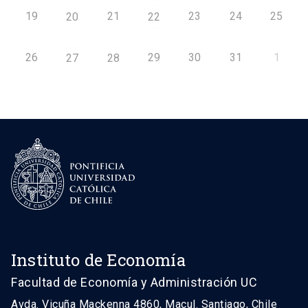
19
21
23
24
25
20
22
26
29
30
31
1
27
28
Instituto de Economía
Facultad de Economía y Administración UC
Avda. Vicuña Mackenna 4860, Macul. Santiago, Chile