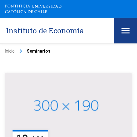
Instituto de Economía
keyboard_arrow_right
Inicio
Seminarios