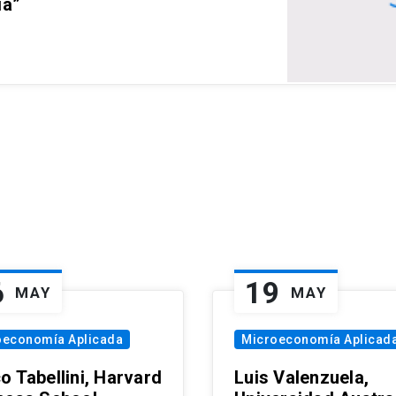
ia”
6
19
MAY
MAY
oeconomía Aplicada
Microeconomía Aplicad
o Tabellini, Harvard
Luis Valenzuela,