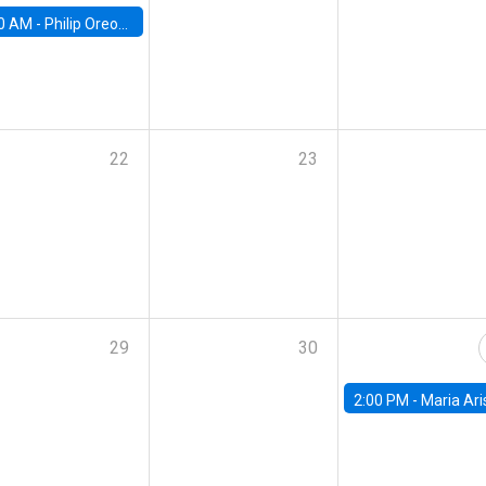
0 AM -
Philip Oreopolous, University of Toronto
22
23
29
30
2:00 PM -
Maria Aristizabal-Ramirez, FED