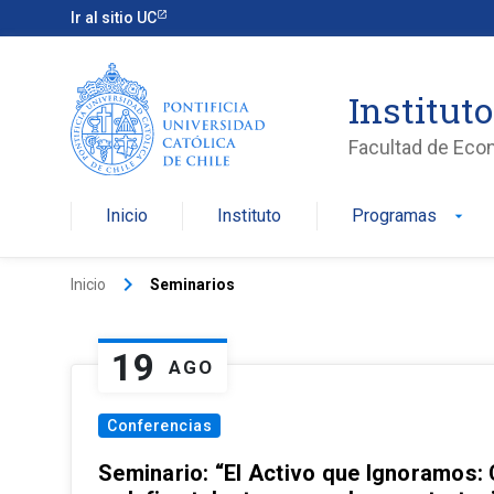
Ir al sitio UC
Institut
Facultad de Eco
Inicio
Instituto
Programas
arrow_drop_down
keyboard_arrow_right
Inicio
Seminarios
19
AGO
Conferencias
Seminario: “El Activo que Ignoramos: