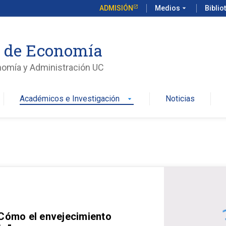
ADMISIÓN
Medios
arrow_drop_down
Biblio
o de Economía
nomía y Administración UC
Académicos e Investigación
Noticias
arrow_drop_down
 Cómo el envejecimiento