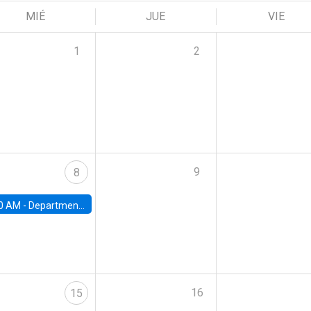
MIÉ
JUE
VIE
1
2
9
8
0 AM -
Department Seminar: James Robinson
16
15