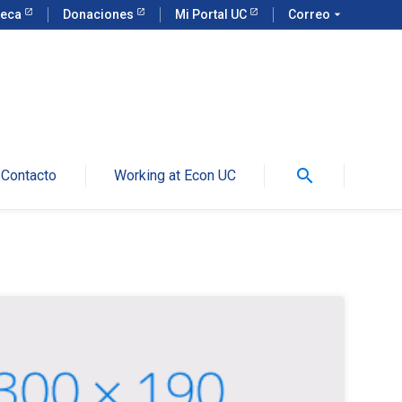
teca
Donaciones
Mi Portal UC
Correo
arrow_drop_down
search
Contacto
Working at Econ UC