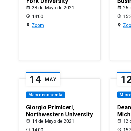
York University
Busi
28 de Mayo de 2021
26 
14:00
15:
Zoom
Zo
14
1
MAY
Macroeconomía
Micr
Giorgio Primiceri,
Dean
Northwestern University
Mich
14 de Mayo de 2021
12 
14:00
15: