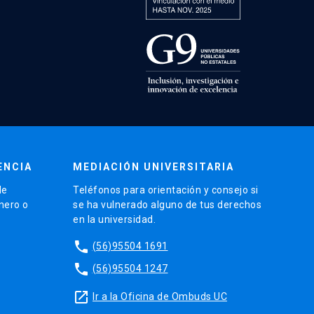
ENCIA
MEDIACIÓN UNIVERSITARIA
de
Teléfonos para orientación y consejo si
énero o
se ha vulnerado alguno de tus derechos
en la universidad.
phone
(56)95504 1691
phone
(56)95504 1247
launch
Ir a la Oficina de Ombuds UC