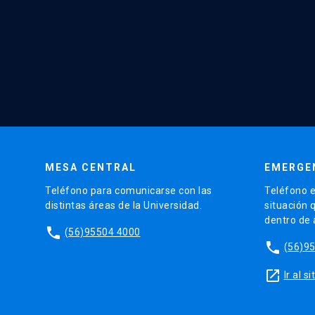
MESA CENTRAL
EMERGE
Teléfono para comunicarse con las
Teléfono e
distintas áreas de la Universidad.
situación 
dentro de
phone
(56)95504 4000
phone
(56)9
launch
Ir al 