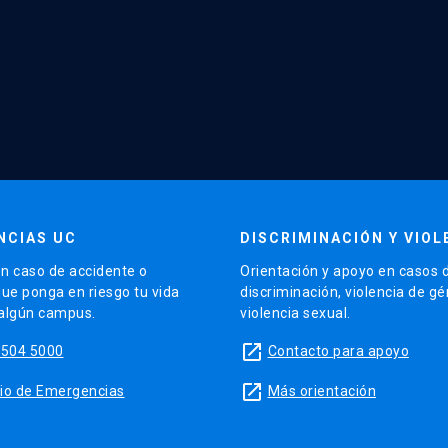
NCIAS UC
DISCRIMINACIÓN Y VIOL
n caso de accidente o
Orientación y apoyo en casos 
que ponga en riesgo tu vida
discriminación, violencia de g
 algún campus.
violencia sexual.
launch
5504 5000
Contacto para apoyo
launch
sitio de Emergencias
Más orientación