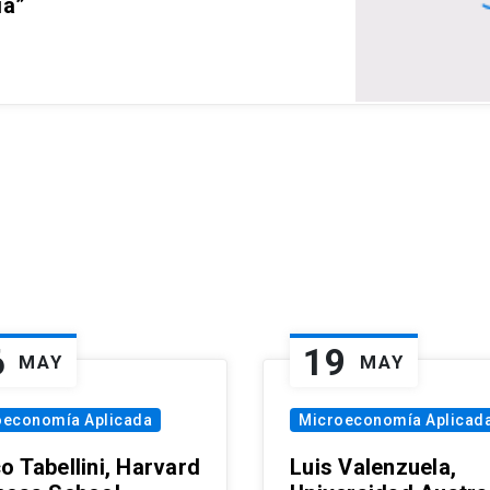
ia”
6
19
MAY
MAY
oeconomía Aplicada
Microeconomía Aplicad
o Tabellini, Harvard
Luis Valenzuela,