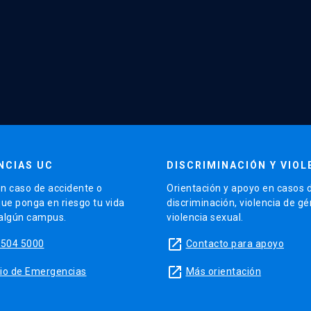
NCIAS UC
DISCRIMINACIÓN Y VIOL
n caso de accidente o
Orientación y apoyo en casos 
que ponga en riesgo tu vida
discriminación, violencia de g
 algún campus.
violencia sexual.
launch
5504 5000
Contacto para apoyo
launch
sitio de Emergencias
Más orientación