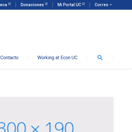
teca
Donaciones
Mi Portal UC
Correo
arrow_drop_down
search
Contacto
Working at Econ UC