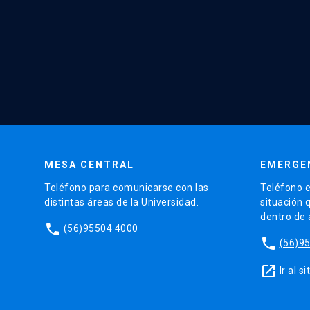
MESA CENTRAL
EMERGE
Teléfono para comunicarse con las
Teléfono e
distintas áreas de la Universidad.
situación 
dentro de
phone
(56)95504 4000
phone
(56)9
launch
Ir al 