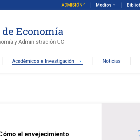
ADMISIÓN
Medios
arrow_drop_down
Biblio
o de Economía
nomía y Administración UC
Académicos e Investigación
Noticias
arrow_drop_down
 Cómo el envejecimiento