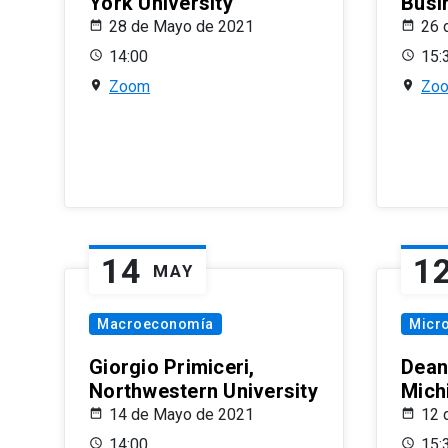
York University
Busi
28 de Mayo de 2021
26 
14:00
15:
Zoom
Zo
14
1
MAY
Macroeconomía
Micr
Giorgio Primiceri,
Dean
Northwestern University
Mich
14 de Mayo de 2021
12 
14:00
15: