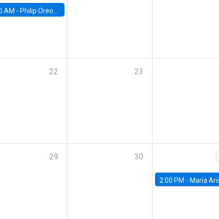
0 AM -
Philip Oreopolous, University of Toronto
22
23
29
30
2:00 PM -
Maria Aristizabal-Ramirez, FED