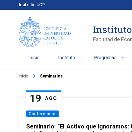
Ir al sitio UC
Institut
Facultad de Eco
Inicio
Instituto
Programas
arrow_drop_down
keyboard_arrow_right
Inicio
Seminarios
19
AGO
Conferencias
Seminario: “El Activo que Ignoramos: