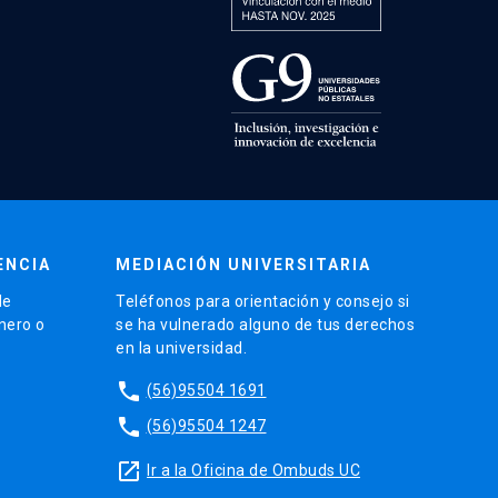
ENCIA
MEDIACIÓN UNIVERSITARIA
de
Teléfonos para orientación y consejo si
énero o
se ha vulnerado alguno de tus derechos
en la universidad.
phone
(56)95504 1691
phone
(56)95504 1247
launch
Ir a la Oficina de Ombuds UC