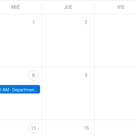
MIÉ
JUE
VIE
1
2
9
8
0 AM -
Department Seminar: James Robinson
16
15