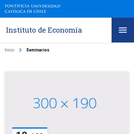
Instituto de Economía
keyboard_arrow_right
Inicio
Seminarios