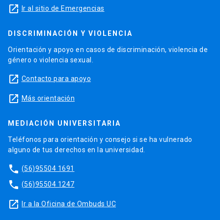
launch
Ir al sitio de Emergencias
DISCRIMINACIÓN Y VIOLENCIA
Orientación y apoyo en casos de discriminación, violencia de
género o violencia sexual.
launch
Contacto para apoyo
launch
Más orientación
MEDIACIÓN UNIVERSITARIA
Teléfonos para orientación y consejo si se ha vulnerado
alguno de tus derechos en la universidad.
phone
(56)95504 1691
phone
(56)95504 1247
launch
Ir a la Oficina de Ombuds UC