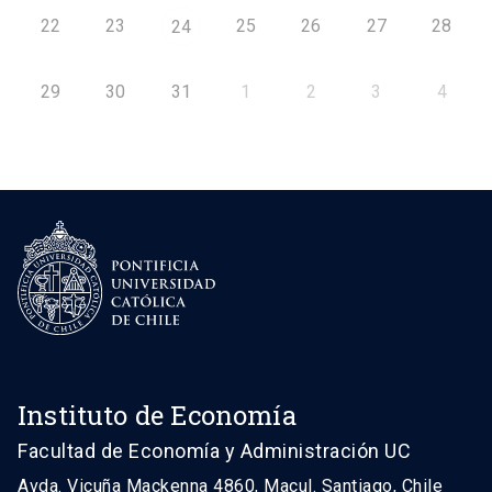
22
23
25
26
27
28
24
29
30
31
1
2
3
4
Instituto de Economía
Facultad de Economía y Administración UC
Avda. Vicuña Mackenna 4860, Macul. Santiago, Chile