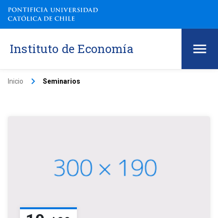
Instituto de Economía
keyboard_arrow_right
Inicio
Seminarios