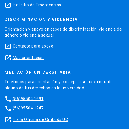
launch
Ir al sitio de Emergencias
DISCRIMINACIÓN Y VIOLENCIA
Orientación y apoyo en casos de discriminación, violencia de
género o violencia sexual.
launch
Contacto para apoyo
launch
Más orientación
MEDIACIÓN UNIVERSITARIA
Teléfonos para orientación y consejo si se ha vulnerado
alguno de tus derechos en la universidad.
phone
(56)95504 1691
phone
(56)95504 1247
launch
Ir a la Oficina de Ombuds UC