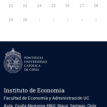
25
26
27
28
22
23
24
29
30
1
2
3
4
5
Instituto de Economía
Facultad de Economía y Administración UC
Avda. Vicuña Mackenna 4860, Macul. Santiago, Chile