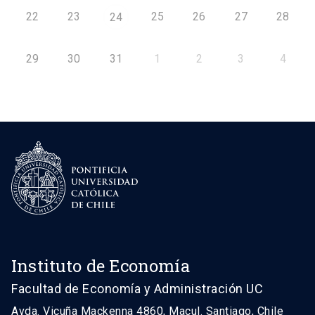
22
23
25
26
27
28
24
29
30
31
1
2
3
4
Instituto de Economía
Facultad de Economía y Administración UC
Avda. Vicuña Mackenna 4860, Macul. Santiago, Chile