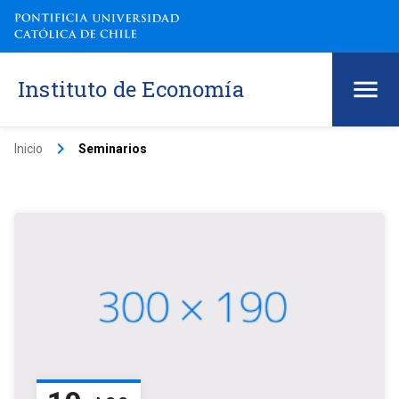
Instituto de Economía
keyboard_arrow_right
Inicio
Seminarios