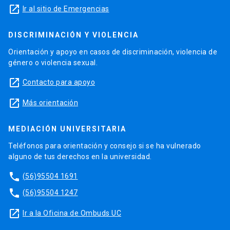
launch
Ir al sitio de Emergencias
DISCRIMINACIÓN Y VIOLENCIA
Orientación y apoyo en casos de discriminación, violencia de
género o violencia sexual.
launch
Contacto para apoyo
launch
Más orientación
MEDIACIÓN UNIVERSITARIA
Teléfonos para orientación y consejo si se ha vulnerado
alguno de tus derechos en la universidad.
phone
(56)95504 1691
phone
(56)95504 1247
launch
Ir a la Oficina de Ombuds UC