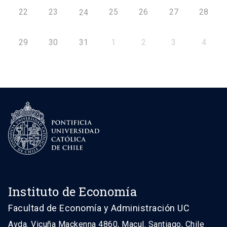
22
23
25
26
27
28
24
29
30
31
1
2
3
4
Instituto de Economía
Facultad de Economía y Administración UC
Avda. Vicuña Mackenna 4860, Macul. Santiago, Chile