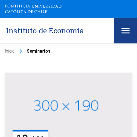
Instituto de Economía
keyboard_arrow_right
Inicio
Seminarios