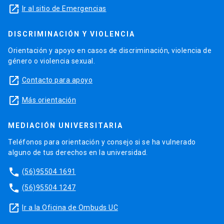
launch
Ir al sitio de Emergencias
DISCRIMINACIÓN Y VIOLENCIA
Orientación y apoyo en casos de discriminación, violencia de
género o violencia sexual.
launch
Contacto para apoyo
launch
Más orientación
MEDIACIÓN UNIVERSITARIA
Teléfonos para orientación y consejo si se ha vulnerado
alguno de tus derechos en la universidad.
phone
(56)95504 1691
phone
(56)95504 1247
launch
Ir a la Oficina de Ombuds UC