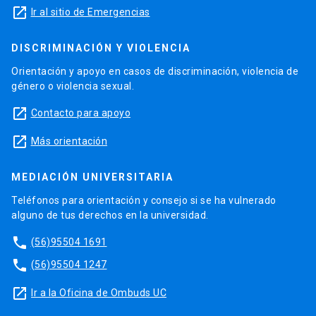
launch
Ir al sitio de Emergencias
DISCRIMINACIÓN Y VIOLENCIA
Orientación y apoyo en casos de discriminación, violencia de
género o violencia sexual.
launch
Contacto para apoyo
launch
Más orientación
MEDIACIÓN UNIVERSITARIA
Teléfonos para orientación y consejo si se ha vulnerado
alguno de tus derechos en la universidad.
phone
(56)95504 1691
phone
(56)95504 1247
launch
Ir a la Oficina de Ombuds UC