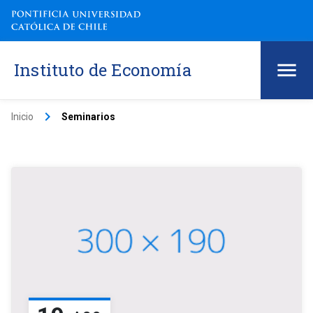
Instituto de Economía
keyboard_arrow_right
Inicio
Seminarios