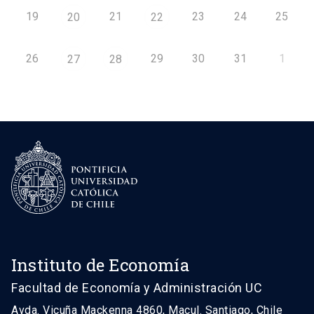
19
21
23
24
25
20
22
26
29
30
31
1
27
28
Instituto de Economía
Facultad de Economía y Administración UC
Avda. Vicuña Mackenna 4860, Macul. Santiago, Chile