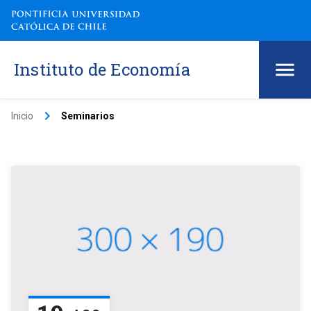
Instituto de Economía
keyboard_arrow_right
Inicio
Seminarios