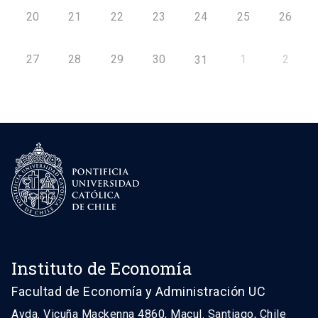
20
21
22
23
24
25
26
27
28
29
30
1
2
31
Instituto de Economía
Facultad de Economía y Administración UC
Avda. Vicuña Mackenna 4860, Macul. Santiago, Chile