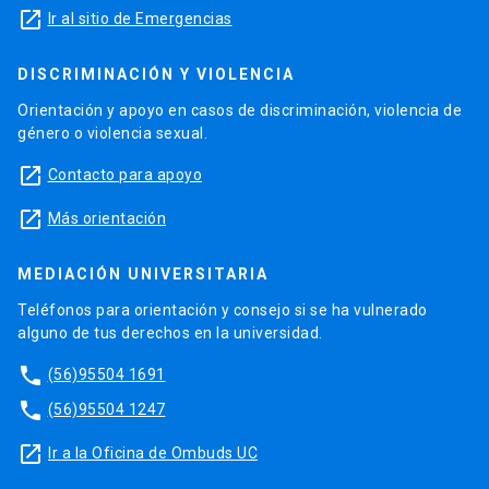
launch
Ir al sitio de Emergencias
DISCRIMINACIÓN Y VIOLENCIA
Orientación y apoyo en casos de discriminación, violencia de
género o violencia sexual.
launch
Contacto para apoyo
launch
Más orientación
MEDIACIÓN UNIVERSITARIA
Teléfonos para orientación y consejo si se ha vulnerado
alguno de tus derechos en la universidad.
phone
(56)95504 1691
phone
(56)95504 1247
launch
Ir a la Oficina de Ombuds UC